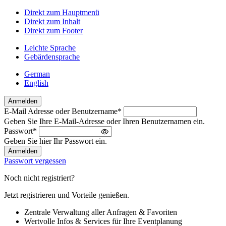
Direkt zum Hauptmenü
Direkt zum Inhalt
Direkt zum Footer
Leichte Sprache
Gebärdensprache
German
English
Anmelden
E-Mail Adresse oder Benutzername
*
Willkommen
Geben Sie Ihre E-Mail-Adresse oder Ihren Benutzernamen ein.
zurück!
Passwort
*
Bitte
Geben Sie hier Ihr Passwort ein.
melden
Sie
Passwort vergessen
sich
an
Noch nicht registriert?
Jetzt registrieren und Vorteile genießen.
Zentrale Verwaltung aller Anfragen & Favoriten
Wertvolle Infos & Services für Ihre Eventplanung