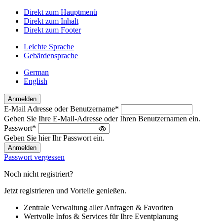
Direkt zum Hauptmenü
Direkt zum Inhalt
Direkt zum Footer
Leichte Sprache
Gebärdensprache
German
English
Anmelden
E-Mail Adresse oder Benutzername
*
Willkommen
Geben Sie Ihre E-Mail-Adresse oder Ihren Benutzernamen ein.
zurück!
Passwort
*
Bitte
Geben Sie hier Ihr Passwort ein.
melden
Sie
Passwort vergessen
sich
an
Noch nicht registriert?
Jetzt registrieren und Vorteile genießen.
Zentrale Verwaltung aller Anfragen & Favoriten
Wertvolle Infos & Services für Ihre Eventplanung