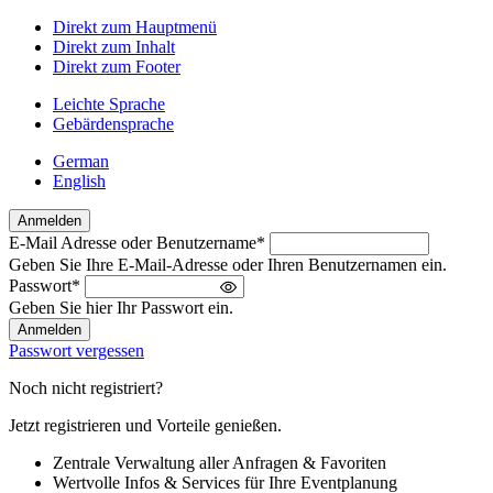
Direkt zum Hauptmenü
Direkt zum Inhalt
Direkt zum Footer
Leichte Sprache
Gebärdensprache
German
English
Anmelden
E-Mail Adresse oder Benutzername
*
Willkommen
Geben Sie Ihre E-Mail-Adresse oder Ihren Benutzernamen ein.
zurück!
Passwort
*
Bitte
Geben Sie hier Ihr Passwort ein.
melden
Sie
Passwort vergessen
sich
an
Noch nicht registriert?
Jetzt registrieren und Vorteile genießen.
Zentrale Verwaltung aller Anfragen & Favoriten
Wertvolle Infos & Services für Ihre Eventplanung