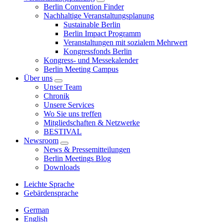
Berlin Convention Finder
Nachhaltige Veranstaltungsplanung
Sustainable Berlin
Berlin Impact Programm
Veranstaltungen mit sozialem Mehrwert
Kongressfonds Berlin
Kongress- und Messekalender
Berlin Meeting Campus
Über uns
Unser Team
Chronik
Unsere Services
Wo Sie uns treffen
Mitgliedschaften & Netzwerke
BESTIVAL
Newsroom
News & Pressemitteilungen
Berlin Meetings Blog
Downloads
Leichte Sprache
Gebärdensprache
German
English