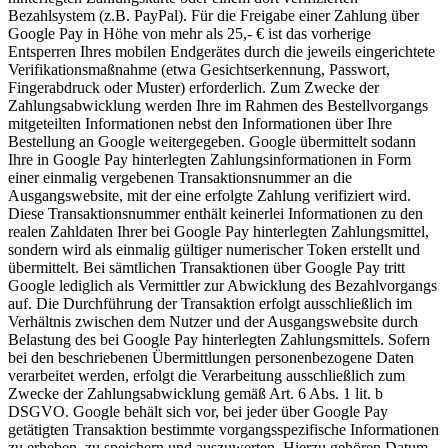
Bezahlsystem (z.B. PayPal). Für die Freigabe einer Zahlung über
Google Pay in Höhe von mehr als 25,- € ist das vorherige
Entsperren Ihres mobilen Endgerätes durch die jeweils eingerichtete
Verifikationsmaßnahme (etwa Gesichtserkennung, Passwort,
Fingerabdruck oder Muster) erforderlich. Zum Zwecke der
Zahlungsabwicklung werden Ihre im Rahmen des Bestellvorgangs
mitgeteilten Informationen nebst den Informationen über Ihre
Bestellung an Google weitergegeben. Google übermittelt sodann
Ihre in Google Pay hinterlegten Zahlungsinformationen in Form
einer einmalig vergebenen Transaktionsnummer an die
Ausgangswebsite, mit der eine erfolgte Zahlung verifiziert wird.
Diese Transaktionsnummer enthält keinerlei Informationen zu den
realen Zahldaten Ihrer bei Google Pay hinterlegten Zahlungsmittel,
sondern wird als einmalig gültiger numerischer Token erstellt und
übermittelt. Bei sämtlichen Transaktionen über Google Pay tritt
Google lediglich als Vermittler zur Abwicklung des Bezahlvorgangs
auf. Die Durchführung der Transaktion erfolgt ausschließlich im
Verhältnis zwischen dem Nutzer und der Ausgangswebsite durch
Belastung des bei Google Pay hinterlegten Zahlungsmittels. Sofern
bei den beschriebenen Übermittlungen personenbezogene Daten
verarbeitet werden, erfolgt die Verarbeitung ausschließlich zum
Zwecke der Zahlungsabwicklung gemäß Art. 6 Abs. 1 lit. b
DSGVO. Google behält sich vor, bei jeder über Google Pay
getätigten Transaktion bestimmte vorgangsspezifische Informationen
zu erheben, zu speichern und auszuwerten. Hierzu gehören Datum,