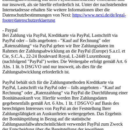
nur insoweit, als sie hierfür erforderlich ist. Unter der nachstehenden
Internetadresse erhalten Sie weitere Informationen über die
Datenschutzbestimmungen von Nexi:
https://www.nexi.de/de/legal-
footer/datenschutzerklaerung
- Paypal
Bei Zahlung via PayPal, Kreditkarte via PayPal, Lastschrift via
PayPal oder – falls angeboten - "Kauf auf Rechnung" oder
„Ratenzahlung“ via PayPal geben wir Ihre Zahlungsdaten im
Rahmen der Zahlungsabwicklung an die PayPal (Europe) S.a.r.l. et
Cie, S.C.A., 22-24 Boulevard Royal, L-2449 Luxembourg
(nachfolgend "PayPal") weiter. Die Weitergabe erfolgt gemäß Art. 6
Abs. 1 lit. b DSGVO und nur insoweit, als dies für die
Zahlungsabwicklung erforderlich ist.
PayPal behält sich für die Zahlungsmethoden Kreditkarte via
PayPal, Lastschrift via PayPal oder – falls angeboten - "Kauf auf
Rechnung" oder „Ratenzahlung“ via PayPal die Durchführung einer
Bonitätsauskunft vor. Hierfür werden Ihre Zahlungsdaten
gegebenenfalls gemäß Art. 6 Abs. 1 lit. f DSGVO auf Basis des
berechtigten Interesses von PayPal an der Feststellung Ihrer
Zahlungsfähigkeit an Auskunfteien weitergegeben. Das Ergebnis
der Bonitätsprüfung in Bezug auf die statistische
Zahlungsausfallwahrscheinlichkeit verwendet PayPal zum Zweck
der Entscheidung über die Bereitstellung der jeweiligen