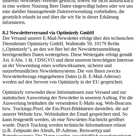
unserem Newsletter-Verteiler gelöscht, soweit Sie nicht ausdrücklich
in eine weitere Nutzung Ihrer Daten eingewilligt haben oder wir uns
eine darüber hinausgehende Datenverwendung vorbehalten, die
gesetzlich erlaubt ist und über die wir Sie in dieser Erklärung
informieren.
8.2
Newsletterversand via Optimizely GmbH
Der Versand unserer E-Mail-Newsletter erfolgt über den technischen
Dienstleister Optimizely GmbH, Wallstraße 59, 10179 Berlin
(„Optimizely“), an den wir Ihre bei der Newsletteranmeldung
bereitgestellten Daten weitergeben. Diese Weitergabe erfolgt gemäß
Art. 6 Abs. 1 lit. f DSGVO und dient unserem berechtigten Interesse
an der Verwendung eines werbewirksamen, sicheren und
nutzerfreundlichen Newslettersystems. Die von Ihnen zwecks
Newsletterbezugs eingegebenen Daten (z.B. E-Mail-Adresse)
werden auf den Servern von Optimizely in der EU gespeichert.
Optimizely verwendet diese Informationen zum Versand und zur
statistischen Auswertung der Newsletter in unserem Auftrag. Für die
Auswertung beinhalten die versendeten E-Mails sog. Web-Beacons
bzw. Trackings-Pixel, die Ein-Pixel-Bilddateien darstellen, die auf
unserer Website bzw. Webinhalten der Email gespeichert sind. So
kann festgestellt werden, ob eine Newsletter-Nachricht geöffnet
wurde. Durch Tracking werden technische Informationen erfasst
(z.B. Zeitpunkt des Abrufs, IP-Adresse, Browsertyp und
Betriebssystem). Die Daten werden ausschließlich pseudonymisiert