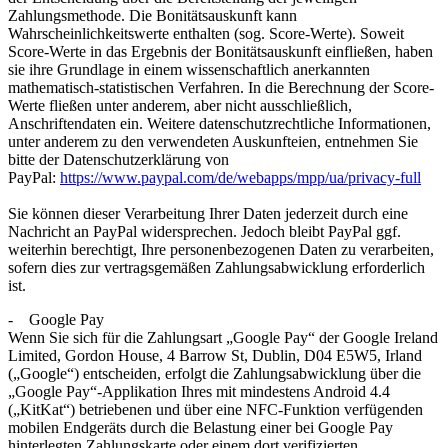
Zahlungsmethode. Die Bonitätsauskunft kann
Wahrscheinlichkeitswerte enthalten (sog. Score-Werte). Soweit
Score-Werte in das Ergebnis der Bonitätsauskunft einfließen, haben
sie ihre Grundlage in einem wissenschaftlich anerkannten
mathematisch-statistischen Verfahren. In die Berechnung der Score-
Werte fließen unter anderem, aber nicht ausschließlich,
Anschriftendaten ein. Weitere datenschutzrechtliche Informationen,
unter anderem zu den verwendeten Auskunfteien, entnehmen Sie
bitte der Datenschutzerklärung von
PayPal:
https://www.paypal.com/de/webapps/mpp/ua/privacy-full
Sie können dieser Verarbeitung Ihrer Daten jederzeit durch eine
Nachricht an PayPal widersprechen. Jedoch bleibt PayPal ggf.
weiterhin berechtigt, Ihre personenbezogenen Daten zu verarbeiten,
sofern dies zur vertragsgemäßen Zahlungsabwicklung erforderlich
ist.
- Google Pay
Wenn Sie sich für die Zahlungsart „Google Pay“ der Google Ireland
Limited, Gordon House, 4 Barrow St, Dublin, D04 E5W5, Irland
(„Google“) entscheiden, erfolgt die Zahlungsabwicklung über die
„Google Pay“-Applikation Ihres mit mindestens Android 4.4
(„KitKat“) betriebenen und über eine NFC-Funktion verfügenden
mobilen Endgeräts durch die Belastung einer bei Google Pay
hinterlegten Zahlungskarte oder einem dort verifizierten