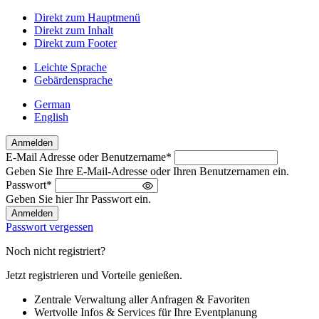
Direkt zum Hauptmenü
Direkt zum Inhalt
Direkt zum Footer
Leichte Sprache
Gebärdensprache
German
English
Anmelden
E-Mail Adresse oder Benutzername
*
Willkommen
Geben Sie Ihre E-Mail-Adresse oder Ihren Benutzernamen ein.
zurück!
Passwort
*
Bitte
Geben Sie hier Ihr Passwort ein.
melden
Sie
Passwort vergessen
sich
an
Noch nicht registriert?
Jetzt registrieren und Vorteile genießen.
Zentrale Verwaltung aller Anfragen & Favoriten
Wertvolle Infos & Services für Ihre Eventplanung