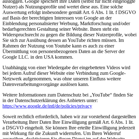
ausloggen. Google speichert Ihre Daten (selbst für nicht eingeloggte
Nutzer) als Nutzungsprofile und wertet diese aus. Eine solche
Auswertung erfolgt insbesondere gemäß Art. 6 Abs. 1 lit. f DSGVO
auf Basis der berechtigten Interessen von Google an der
Einblendung personalisierter Werbung, Marktforschung und/oder
bedarfsgerechten Gestaltung seiner Website. Ihnen steht ein
Widerspruchsrecht zu gegen die Bildung dieser Nutzerprofile, wobei
Sie sich zur Ausübung dessen an YouTube richten müssen. Im
Rahmen der Nutzung von Youtube kann es auch zu einer
Übermittlung von personenbezogenen Daten an die Server der
Google LLC. in den USA kommen.
Unabhängig von einer Wiedergabe der eingebetteten Videos wird
bei jedem Aufruf dieser Website eine Verbindung zum Google-
Netzwerk aufgenommen, was ohne unseren Einfluss weitere
Datenverarbeitungsvorgänge auslösen kann.
Weitere Informationen zum Datenschutz bei „YouTube“ finden Sie
in der Datenschutzerklärung des Anbieters unter:
https://www.google.de/intl/de/policies/privacy
Soweit rechtlich erforderlich, haben wir zur vorstehend dargestellten
Verarbeitung Ihrer Daten Ihre Einwilligung gemäß Art. 6 Abs. 1 lit.
a DSGVO eingeholt. Sie können Ihre erteilte Einwilligung jederzeit
mit Wirkung für die Zukunft widerrufen. Um Ihren Widerruf
auszuüben, deaktivieren Sie diesen Dienst im auf der Webseite