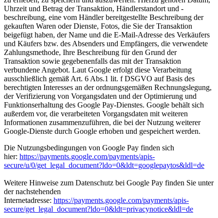
Uhrzeit und Betrag der Transaktion, Händlerstandort und -
beschreibung, eine vom Händler bereitgestellte Beschreibung der
gekauften Waren oder Dienste, Fotos, die Sie der Transaktion
beigefügt haben, der Name und die E-Mail-Adresse des Verkäufers
und Käufers bzw. des Absenders und Empfängers, die verwendete
Zahlungsmethode, Ihre Beschreibung für den Grund der
Transaktion sowie gegebenenfalls das mit der Transaktion
verbundene Angebot. Laut Google erfolgt diese Verarbeitung
ausschließlich gemäß Art. 6 Abs.1 lit. f DSGVO auf Basis des
berechtigten Interesses an der ordnungsgemäßen Rechnungslegung,
der Verifizierung von Vorgangsdaten und der Optimierung und
Funktionserhaltung des Google Pay-Dienstes. Google behält sich
außerdem vor, die verarbeiteten Vorgangsdaten mit weiteren
Informationen zusammenzuführen, die bei der Nutzung weiterer
Google-Dienste durch Google erhoben und gespeichert werden.
Die Nutzungsbedingungen von Google Pay finden sich
hier:
https://payments.google.com/payments/apis-
secure/u/0/get_legal_document?ldo=0&ldt=googlepaytos&ldl=de
Weitere Hinweise zum Datenschutz bei Google Pay finden Sie unter
der nachstehenden
Internetadresse:
https://payments.google.com/payments/apis-
secure/get_legal_document?ldo=0&ldt=privacynotice&ldl=de