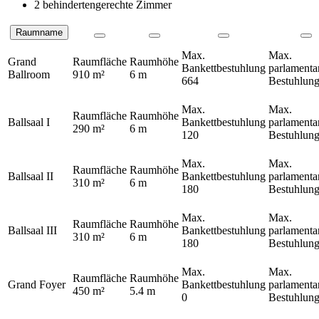
2 behindertengerechte Zimmer
Raumname
Räume
Max.
Max.
Grand
Raumfläche
Raumhöhe
Bankettbestuhlung
parlamenta
Ballroom
910 m²
6 m
664
Bestuhlun
Max.
Max.
Raumfläche
Raumhöhe
Ballsaal I
Bankettbestuhlung
parlamenta
290 m²
6 m
120
Bestuhlun
Max.
Max.
Raumfläche
Raumhöhe
Ballsaal II
Bankettbestuhlung
parlamenta
310 m²
6 m
180
Bestuhlun
Max.
Max.
Raumfläche
Raumhöhe
Ballsaal III
Bankettbestuhlung
parlamenta
310 m²
6 m
180
Bestuhlun
Max.
Max.
Raumfläche
Raumhöhe
Grand Foyer
Bankettbestuhlung
parlamenta
450 m²
5.4 m
0
Bestuhlun