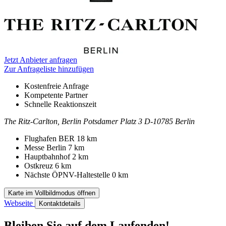
Jetzt Anbieter anfragen
Zur Anfrageliste hinzufügen
Kostenfreie Anfrage
Kompetente Partner
Schnelle Reaktionszeit
The Ritz-Carlton, Berlin
Potsdamer Platz 3
D-10785 Berlin
Kontakt
Adresse
Flughafen BER
18 km
Messe Berlin
7 km
Hauptbahnhof
2 km
Ostkreuz
6 km
Nächste ÖPNV-Haltestelle
0 km
Karte im Vollbildmodus öffnen
Webseite
Kontaktdetails
Bleiben Sie auf dem Laufenden!