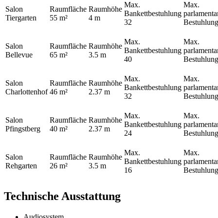
Max.
Max.
Salon
Raumfläche
Raumhöhe
Bankettbestuhlung
parlamenta
Tiergarten
55 m²
4 m
32
Bestuhlun
Max.
Max.
Salon
Raumfläche
Raumhöhe
Bankettbestuhlung
parlamenta
Bellevue
65 m²
3.5 m
40
Bestuhlun
Max.
Max.
Salon
Raumfläche
Raumhöhe
Bankettbestuhlung
parlamenta
Charlottenhof
46 m²
2.37 m
32
Bestuhlun
Max.
Max.
Salon
Raumfläche
Raumhöhe
Bankettbestuhlung
parlamenta
Pfingstberg
40 m²
2.37 m
24
Bestuhlun
Max.
Max.
Salon
Raumfläche
Raumhöhe
Bankettbestuhlung
parlamenta
Rehgarten
26 m²
3.5 m
16
Bestuhlun
Technische Ausstattung
Audiosystem