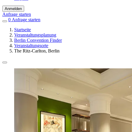
Anmelden
Anfrage starten
0
Einträge
Anfrage starten
in
Startseite
Favoriten
Veranstaltungsplanung
Berlin Convention Finder
Veranstaltungsorte
The Ritz-Carlton, Berlin