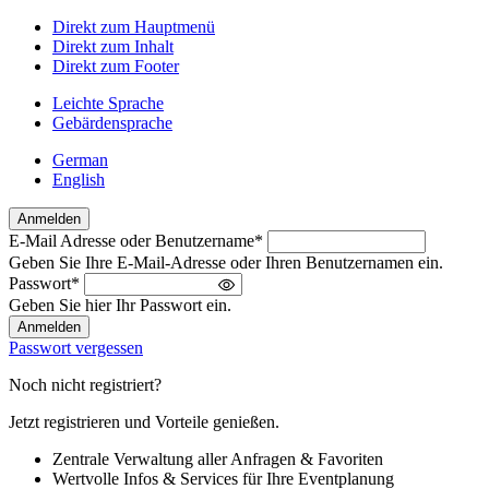
Direkt zum Hauptmenü
Direkt zum Inhalt
Direkt zum Footer
Leichte Sprache
Gebärdensprache
German
English
Anmelden
E-Mail Adresse oder Benutzername
*
Willkommen
Geben Sie Ihre E-Mail-Adresse oder Ihren Benutzernamen ein.
zurück!
Passwort
*
Bitte
Geben Sie hier Ihr Passwort ein.
melden
Sie
Passwort vergessen
sich
an
Noch nicht registriert?
Jetzt registrieren und Vorteile genießen.
Zentrale Verwaltung aller Anfragen & Favoriten
Wertvolle Infos & Services für Ihre Eventplanung