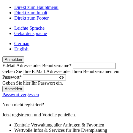
Direkt zum Hauptmenü
Direkt zum Inhalt
Direkt zum Footer
Leichte Sprache
Gebärdensprache
German
English
Anmelden
E-Mail Adresse oder Benutzername
*
Willkommen
Geben Sie Ihre E-Mail-Adresse oder Ihren Benutzernamen ein.
zurück!
Passwort
*
Bitte
Geben Sie hier Ihr Passwort ein.
melden
Sie
Passwort vergessen
sich
an
Noch nicht registriert?
Jetzt registrieren und Vorteile genießen.
Zentrale Verwaltung aller Anfragen & Favoriten
Wertvolle Infos & Services für Ihre Eventplanung