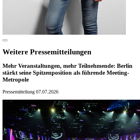
Mehr
Informationen
Weitere Pressemitteilungen
in
einem
Dialog
Mehr Veranstaltungen, mehr Teilnehmende: Berlin
anzeigen
stärkt seine Spitzenposition als führende Meeting-
Metropole
Pressemitteilung
07.07.2026