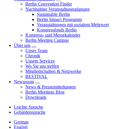
Berlin Convention Finder
Nachhaltige Veranstaltungsplanung
Sustainable Berlin
Berlin Impact Programm
Veranstaltungen mit sozialem Mehrwert
Kongressfonds Berlin
Kongress- und Messekalender
Berlin Meeting Campus
Über uns
Unser Team
Chronik
Unsere Services
Wo Sie uns treffen
Mitgliedschaften & Netzwerke
BESTIVAL
Newsroom
News & Pressemitteilungen
Berlin Meetings Blog
Downloads
Leichte Sprache
Gebärdensprache
German
English