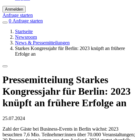
Anmelden
Anfrage starten
0
Einträge
Anfrage starten
in
Startseite
Favoriten
Newsroom
News & Pressemitteilungen
Starkes Kongressjahr für Berlin: 2023 knüpft an frühere
Erfolge an
Pressemitteilung
Starkes
Kongressjahr für Berlin: 2023
knüpft an frühere Erfolge an
Veröffentlicht
25.07.2024
am
Zahl der Gäste bei Business-Events in Berlin wächst: 2023
besuchten 7,6 Mio. Teilnehmer:innen über 70.000 Veranstaltungen;