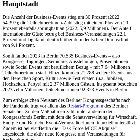
Hauptstadt
Die Anzahl der Business-Events stieg um 30 Prozent (2022:
54.397); die Teilnehmer:innen-Zahl stieg mit einem Plus von 29
Prozent ebenfalls sprunghaft an (2022: 5,9 Millionen). Der Anteil
internationaler Gäste betrug bei Business-Veranstaltungen 22,1
Prozent und lag damit deutlich über dem deutschen Durchschnitt
von 9,1 Prozent.
Somit fanden 2023 in Berlin 70.535 Business-Events – also
Kongresse, Tagungen, Seminare, Ausstellungen, Präsentationen
sowie Social Events mit beruflichem Bezug – mit 7,64 Millionen
Teilnehmer:innen statt. Hinzu kommen 21.788 weitere Events aus
den Bereichen Sport, Kultur sowie Festivitäten (u.a. Jubiläen,
Hochzeiten, Partys) mit 2,37 Millionen Gästen. Insgesamt besuchten
2023 zehn Millionen Teilnehmer:innen 92.323 Events in Berlin.
Zum erfolgreichen Neustart des Berliner Kongressgeschäfts nach
der Pandemie trug vor allem das
Restart-Programm
des Berliner
Senats bei. Zu den Maßnahmen zählt unter anderem der
Kongressfonds Berlin, mit dem die Senatsverwaltung für Wirtschaft,
Energie und Betriebe Event-Veranstalter:innen finanziell unterstützt.
Zudem ist bei visitBerlin die "Task Force MICE Akquise"
angesiedelt, die aktiv neue Kongresse und Veranstaltungen für
Berlin akquiriert.