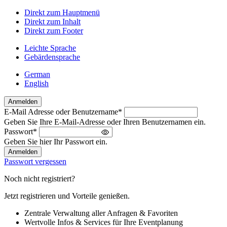
Direkt zum Hauptmenü
Direkt zum Inhalt
Direkt zum Footer
Leichte Sprache
Gebärdensprache
German
English
Anmelden
E-Mail Adresse oder Benutzername
*
Willkommen
Geben Sie Ihre E-Mail-Adresse oder Ihren Benutzernamen ein.
zurück!
Passwort
*
Bitte
Geben Sie hier Ihr Passwort ein.
melden
Sie
Passwort vergessen
sich
an
Noch nicht registriert?
Jetzt registrieren und Vorteile genießen.
Zentrale Verwaltung aller Anfragen & Favoriten
Wertvolle Infos & Services für Ihre Eventplanung