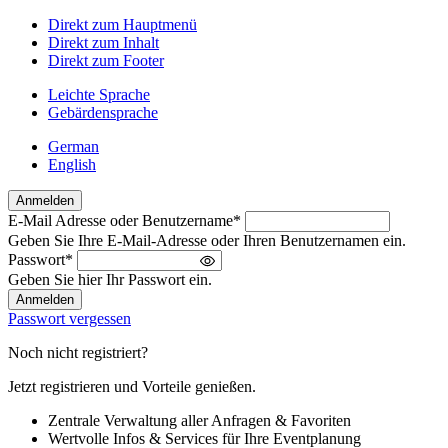
Direkt zum Hauptmenü
Direkt zum Inhalt
Direkt zum Footer
Leichte Sprache
Gebärdensprache
German
English
Anmelden
E-Mail Adresse oder Benutzername
*
Willkommen
Geben Sie Ihre E-Mail-Adresse oder Ihren Benutzernamen ein.
zurück!
Passwort
*
Bitte
Geben Sie hier Ihr Passwort ein.
melden
Sie
Passwort vergessen
sich
an
Noch nicht registriert?
Jetzt registrieren und Vorteile genießen.
Zentrale Verwaltung aller Anfragen & Favoriten
Wertvolle Infos & Services für Ihre Eventplanung