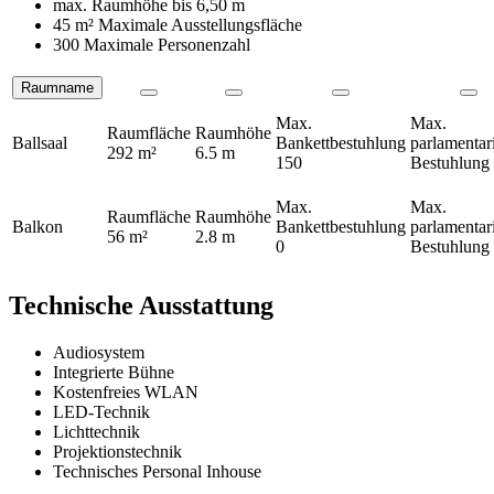
max. Raumhöhe bis
6,50 m
45 m²
Maximale Ausstellungsfläche
300 Maximale Personenzahl
Raumname
Räume
Max.
Max.
Raumfläche
Raumhöhe
Ballsaal
Bankettbestuhlung
parlamentar
292 m²
6.5 m
150
Bestuhlung
Max.
Max.
Raumfläche
Raumhöhe
Balkon
Bankettbestuhlung
parlamentar
56 m²
2.8 m
0
Bestuhlung
Technische Ausstattung
Audiosystem
Integrierte Bühne
Kostenfreies WLAN
LED-Technik
Lichttechnik
Projektionstechnik
Technisches Personal Inhouse