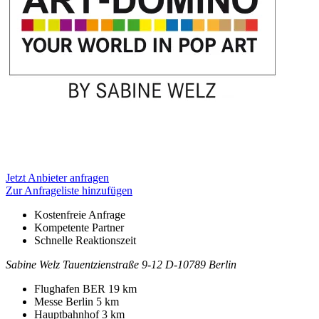
Jetzt Anbieter anfragen
Zur Anfrageliste hinzufügen
Kostenfreie Anfrage
Kompetente Partner
Schnelle Reaktionszeit
Sabine Welz
Tauentzienstraße 9-12
D-10789 Berlin
Kontakt
Adresse
Flughafen BER
19 km
Messe Berlin
5 km
Hauptbahnhof
3 km