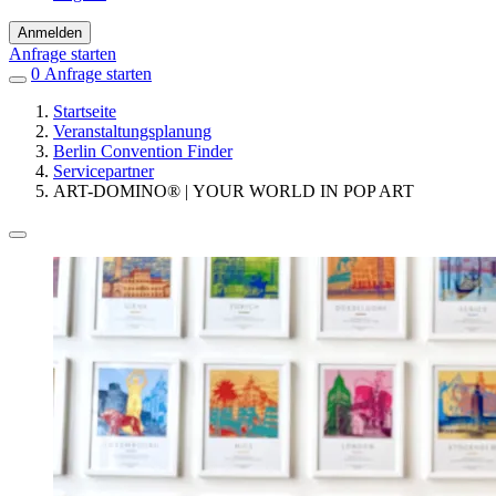
Anmelden
Anfrage starten
0
Einträge
Anfrage starten
in
Startseite
Favoriten
Veranstaltungsplanung
Berlin Convention Finder
Servicepartner
ART-DOMINO® | YOUR WORLD IN POP ART