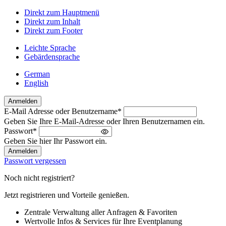
Direkt zum Hauptmenü
Direkt zum Inhalt
Direkt zum Footer
Leichte Sprache
Gebärdensprache
German
English
Anmelden
E-Mail Adresse oder Benutzername
*
Willkommen
Geben Sie Ihre E-Mail-Adresse oder Ihren Benutzernamen ein.
zurück!
Passwort
*
Bitte
Geben Sie hier Ihr Passwort ein.
melden
Sie
Passwort vergessen
sich
an
Noch nicht registriert?
Jetzt registrieren und Vorteile genießen.
Zentrale Verwaltung aller Anfragen & Favoriten
Wertvolle Infos & Services für Ihre Eventplanung