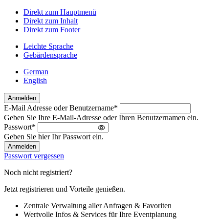
Direkt zum Hauptmenü
Direkt zum Inhalt
Direkt zum Footer
Leichte Sprache
Gebärdensprache
German
English
Anmelden
E-Mail Adresse oder Benutzername
*
Willkommen
Geben Sie Ihre E-Mail-Adresse oder Ihren Benutzernamen ein.
zurück!
Passwort
*
Bitte
Geben Sie hier Ihr Passwort ein.
melden
Sie
Passwort vergessen
sich
an
Noch nicht registriert?
Jetzt registrieren und Vorteile genießen.
Zentrale Verwaltung aller Anfragen & Favoriten
Wertvolle Infos & Services für Ihre Eventplanung