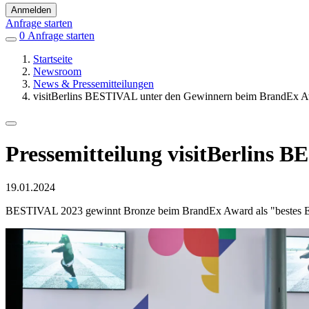
Anmelden
Anfrage starten
0
Einträge
Anfrage starten
in
Startseite
Favoriten
Newsroom
News & Pressemitteilungen
visitBerlins BESTIVAL unter den Gewinnern beim BrandEx 
Pressemitteilung
visitBerlins 
Veröffentlicht
19.01.2024
am
BESTIVAL 2023 gewinnt Bronze beim BrandEx Award als "bestes Eve