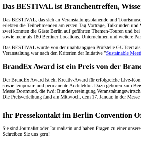
Das BESTIVAL ist Branchentreffen, Wissen
Das BESTIVAL, das sich an Veranstaltungsplanende und Tourismusexpe
erlebten die Teilnehmenden am ersten Tag Vorträge, Talkrunden und
zwei konnten die Gäste Berlin auf geführten Themen-Touren und bei 
sowie mehr als 180 Berliner Locations, Unternehmen und weitere Part
Das BESTIVAL wurde von der unabhängigen Prüfstelle GUTcert als nac
Veranstaltung war nach den Kriterien der Initiative "
Sustainable Meet
BrandEx Award ist ein Preis von der Bran
Der BrandEx Award ist ein Kreativ-Award für erfolgreiche Live-Kom
sowie temporäre und permanente Architektur. Dazu gehören zum Beisp
Messe Dortmund, die fwd: Bundesvereinigung Veranstaltungswirtschaf
Die Preisverleihung fand am Mittwoch, dem 17. Januar, in der Messe 
Ihr Pressekontakt im Berlin Convention Of
Sie sind Journalist oder Journalistin und haben Fragen zu einer uns
Schreiben Sie uns gern!