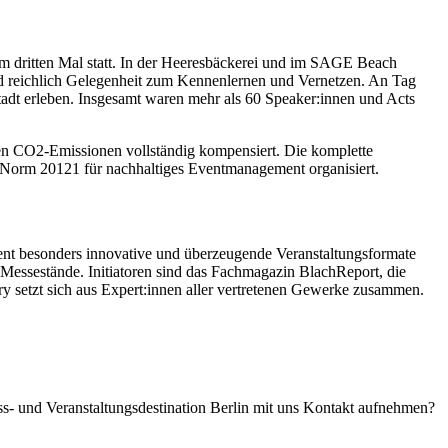
m dritten Mal statt. In der Heeresbäckerei und im SAGE Beach
nd reichlich Gelegenheit zum Kennenlernen und Vernetzen. An Tag
adt erleben. Insgesamt waren mehr als 60 Speaker:innen und Acts
nen CO2-Emissionen vollständig kompensiert. Die komplette
O-Norm 20121 für nachhaltiges Eventmanagement organisiert.
nt besonders innovative und überzeugende Veranstaltungsformate
Messestände. Initiatoren sind das Fachmagazin BlachReport, die
y setzt sich aus Expert:innen aller vertretenen Gewerke zusammen.
ess- und Veranstaltungsdestination Berlin mit uns Kontakt aufnehmen?