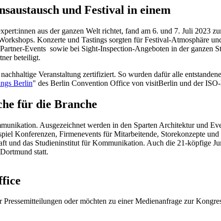
saustausch und Festival in einem
rt:innen aus der ganzen Welt richtet, fand am 6. und 7. Juli 2023 zu
 Workshops. Konzerte und Tastings sorgten für Festival-Atmosphäre u
Partner-Events sowie bei Sight-Inspection-Angeboten in der ganzen St
ner beteiligt.
hhaltige Veranstaltung zertifiziert. So wurden dafür alle entstande
ings Berlin
" des Berlin Convention Office von visitBerlin und der IS
che für die Branche
munikation. Ausgezeichnet werden in den Sparten Architektur und Eve
iel Konferenzen, Firmenevents für Mitarbeitende, Storekonzepte und 
t und das Studieninstitut für Kommunikation. Auch die 21-köpfige Jur
Dortmund statt.
fice
erer Pressemitteilungen oder möchten zu einer Medienanfrage zur Kongr