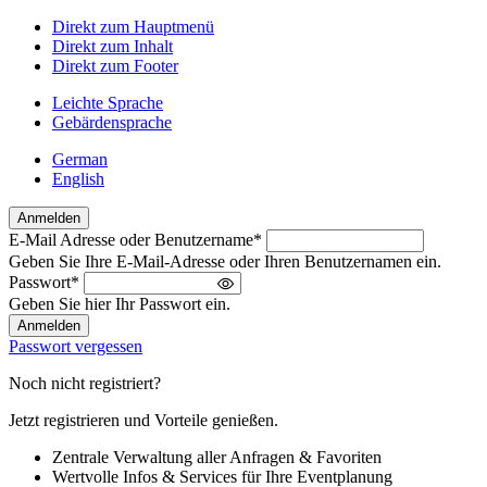
Direkt zum Hauptmenü
Direkt zum Inhalt
Direkt zum Footer
Leichte Sprache
Gebärdensprache
German
English
Anmelden
E-Mail Adresse oder Benutzername
*
Willkommen
Geben Sie Ihre E-Mail-Adresse oder Ihren Benutzernamen ein.
zurück!
Passwort
*
Bitte
Geben Sie hier Ihr Passwort ein.
melden
Sie
Passwort vergessen
sich
an
Noch nicht registriert?
Jetzt registrieren und Vorteile genießen.
Zentrale Verwaltung aller Anfragen & Favoriten
Wertvolle Infos & Services für Ihre Eventplanung