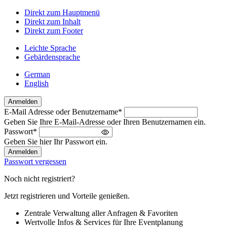
Direkt zum Hauptmenü
Direkt zum Inhalt
Direkt zum Footer
Leichte Sprache
Gebärdensprache
German
English
Anmelden
E-Mail Adresse oder Benutzername
*
Willkommen
Geben Sie Ihre E-Mail-Adresse oder Ihren Benutzernamen ein.
zurück!
Passwort
*
Bitte
Geben Sie hier Ihr Passwort ein.
melden
Sie
Passwort vergessen
sich
an
Noch nicht registriert?
Jetzt registrieren und Vorteile genießen.
Zentrale Verwaltung aller Anfragen & Favoriten
Wertvolle Infos & Services für Ihre Eventplanung