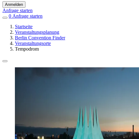
Anmelden
Anfrage starten
0
Einträge
Anfrage starten
in
Startseite
Favoriten
Veranstaltungsplanung
Berlin Convention Finder
Veranstaltungsorte
Tempodrom