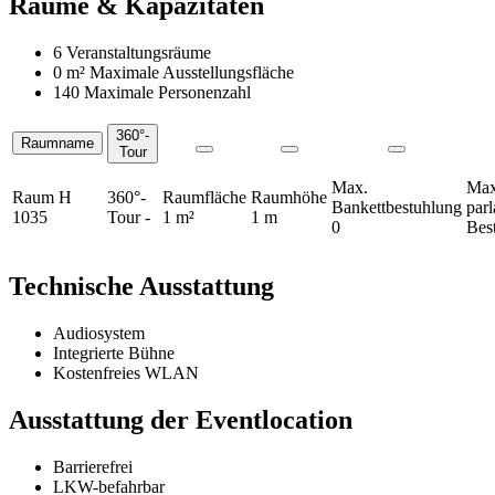
Räume & Kapazitäten
6 Veranstaltungsräume
0 m²
Maximale Ausstellungsfläche
140 Maximale Personenzahl
360°-
Raumname
Räume
Tour
Max.
Max
Raum H
360°-
Raumfläche
Raumhöhe
Bankettbestuhlung
par
1035
Tour
-
1 m²
1 m
0
Bes
Technische Ausstattung
Audiosystem
Integrierte Bühne
Kostenfreies WLAN
Ausstattung der Eventlocation
Barrierefrei
LKW-befahrbar