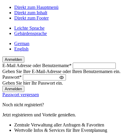
Direkt zum Hauptmenü
Direkt zum Inhalt
Direkt zum Footer
Leichte Sprache
Gebärdensprache
German
English
Anmelden
E-Mail Adresse oder Benutzername
*
Willkommen
Geben Sie Ihre E-Mail-Adresse oder Ihren Benutzernamen ein.
zurück!
Passwort
*
Bitte
Geben Sie hier Ihr Passwort ein.
melden
Sie
Passwort vergessen
sich
an
Noch nicht registriert?
Jetzt registrieren und Vorteile genießen.
Zentrale Verwaltung aller Anfragen & Favoriten
Wertvolle Infos & Services für Ihre Eventplanung