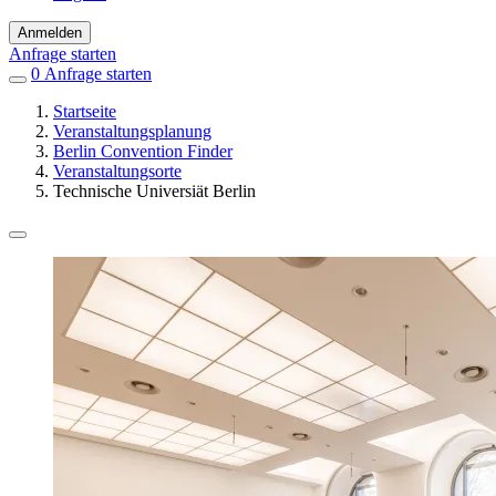
Anmelden
Anfrage starten
0
Einträge
Anfrage starten
in
Startseite
Favoriten
Veranstaltungsplanung
Berlin Convention Finder
Veranstaltungsorte
Technische Universiät Berlin