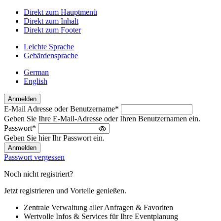
Direkt zum Hauptmenü
Direkt zum Inhalt
Direkt zum Footer
Leichte Sprache
Gebärdensprache
German
English
Anmelden
E-Mail Adresse oder Benutzername
*
Willkommen
Geben Sie Ihre E-Mail-Adresse oder Ihren Benutzernamen ein.
zurück!
Passwort
*
Bitte
Geben Sie hier Ihr Passwort ein.
melden
Sie
Passwort vergessen
sich
an
Noch nicht registriert?
Jetzt registrieren und Vorteile genießen.
Zentrale Verwaltung aller Anfragen & Favoriten
Wertvolle Infos & Services für Ihre Eventplanung