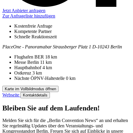
Jetzt Anbieter anfragen
Zur Anfrageliste hinzufügen
Kostenfreie Anfrage
Kompetente Partner
Schnelle Reaktionszeit
PlaceOne - Panoramabar
Strausberger Platz 1
D-10243 Berlin
Kontakt
Adresse
Flughafen BER
18 km
Messe Berlin
11 km
Hauptbahnhof
4 km
Ostkreuz
3 km
Nächste ÖPNV-Haltestelle
0 km
Karte im Vollbildmodus öffnen
Webseite
Kontaktdetails
Bleiben Sie auf dem Laufenden!
Melden Sie sich für die „Berlin Convention News“ an und erhalten
Sie regelmäßig Updates über den Veranstaltungs- und
Kongressstandort Berlin. Freuen Sie sich auf Einblicke in unsere