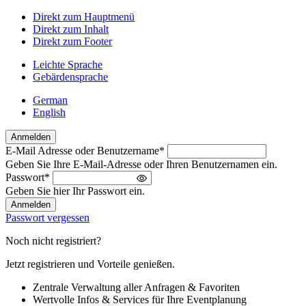
Direkt zum Hauptmenü
Direkt zum Inhalt
Direkt zum Footer
Leichte Sprache
Gebärdensprache
German
English
Anmelden
E-Mail Adresse oder Benutzername
*
Willkommen
Geben Sie Ihre E-Mail-Adresse oder Ihren Benutzernamen ein.
zurück!
Passwort
*
Bitte
Geben Sie hier Ihr Passwort ein.
melden
Sie
Passwort vergessen
sich
an
Noch nicht registriert?
Jetzt registrieren und Vorteile genießen.
Zentrale Verwaltung aller Anfragen & Favoriten
Wertvolle Infos & Services für Ihre Eventplanung