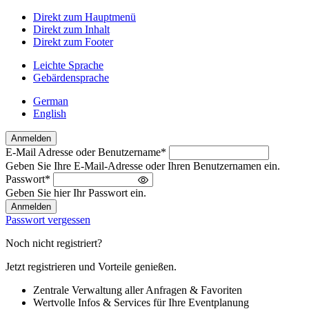
Direkt zum Hauptmenü
Direkt zum Inhalt
Direkt zum Footer
Leichte Sprache
Gebärdensprache
German
English
Anmelden
E-Mail Adresse oder Benutzername
*
Willkommen
Geben Sie Ihre E-Mail-Adresse oder Ihren Benutzernamen ein.
zurück!
Passwort
*
Bitte
Geben Sie hier Ihr Passwort ein.
melden
Sie
Passwort vergessen
sich
an
Noch nicht registriert?
Jetzt registrieren und Vorteile genießen.
Zentrale Verwaltung aller Anfragen & Favoriten
Wertvolle Infos & Services für Ihre Eventplanung