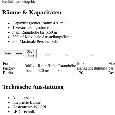
Bedürfnisse eingeht.
Räume & Kapazitäten
Kapazität größter Raum:
420 m²
1 Veranstaltungsräume
max. Raumhöhe bis
6,60 m
300 m²
Maximale Ausstellungsfläche
250 Maximale Personenzahl
360°-
Raumname
Räume
Tour
Forum
Max.
Max
360°-
Raumfläche
Raumhöhe
Factory
Bankettbestuhlung
par
Tour
-
420 m²
6.6 m
Berlin
120
Bes
Technische Ausstattung
Audiosystem
Integrierte Bühne
Kostenfreies WLAN
LED-Technik