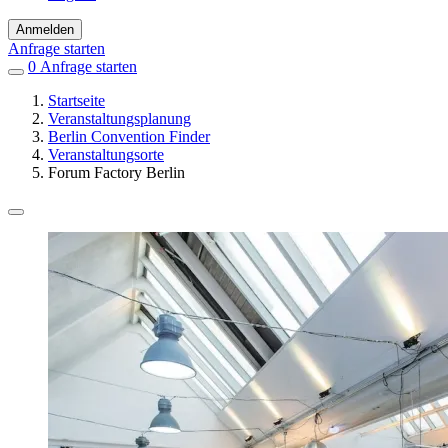
Anmelden
Anfrage starten
0
Einträge
Anfrage starten
in
Startseite
Favoriten
Veranstaltungsplanung
Berlin Convention Finder
Veranstaltungsorte
Forum Factory Berlin