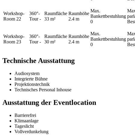
Max.
Max
Workshop-
360°-
Raumfläche
Raumhöhe
Bankettbestuhlung
par
Room 22
Tour
-
33 m²
2.4 m
0
Bes
Max.
Max
Workshop-
360°-
Raumfläche
Raumhöhe
Bankettbestuhlung
par
Room 23
Tour
-
30 m²
2.4 m
0
Bes
Technische Ausstattung
Audiosystem
Integrierte Bühne
Projektionstechnik
Technisches Personal Inhouse
Ausstattung der Eventlocation
Barrierefrei
Klimaanlage
Tageslicht
Vollverdunkelung