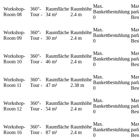
Max.
Max
Workshop-
360°-
Raumfläche
Raumhöhe
Bankettbestuhlung
par
Room 08
Tour
-
34 m²
2.4 m
0
Bes
Max.
Max
Workshop-
360°-
Raumfläche
Raumhöhe
Bankettbestuhlung
par
Room 09
Tour
-
30 m²
2.4 m
0
Bes
Max.
Max
Workshop-
360°-
Raumfläche
Raumhöhe
Bankettbestuhlung
par
Room 10
Tour
-
46 m²
2.4 m
0
Bes
Max.
Max
Workshop-
360°-
Raumfläche
Raumhöhe
Bankettbestuhlung
par
Room 11
Tour
-
47 m²
2.38 m
0
Bes
Max.
Max
Workshop-
360°-
Raumfläche
Raumhöhe
Bankettbestuhlung
par
Room 12
Tour
-
54 m²
2.4 m
0
Bes
Max.
Max
Workshop-
360°-
Raumfläche
Raumhöhe
Bankettbestuhlung
par
Room 16
Tour
-
87 m²
2.4 m
0
Bes