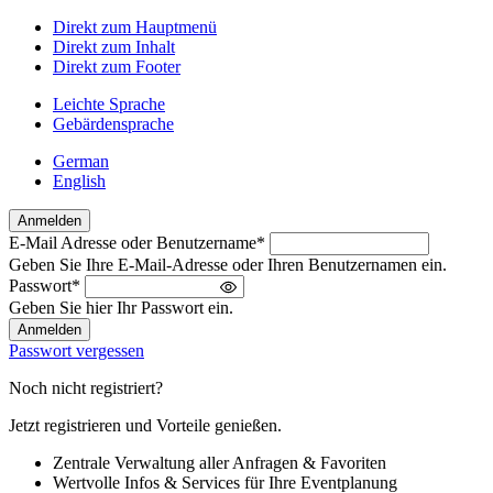
Direkt zum Hauptmenü
Direkt zum Inhalt
Direkt zum Footer
Leichte Sprache
Gebärdensprache
German
English
Anmelden
E-Mail Adresse oder Benutzername
*
Willkommen
Geben Sie Ihre E-Mail-Adresse oder Ihren Benutzernamen ein.
zurück!
Passwort
*
Bitte
Geben Sie hier Ihr Passwort ein.
melden
Sie
Passwort vergessen
sich
an
Noch nicht registriert?
Jetzt registrieren und Vorteile genießen.
Zentrale Verwaltung aller Anfragen & Favoriten
Wertvolle Infos & Services für Ihre Eventplanung