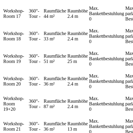
Max.
Max
Workshop-
360°-
Raumfläche
Raumhöhe
Bankettbestuhlung
par
Room 17
Tour
-
44 m²
2.4 m
0
Bes
Max.
Max
Workshop-
360°-
Raumfläche
Raumhöhe
Bankettbestuhlung
par
Room 18
Tour
-
33 m²
2.4 m
0
Bes
Max.
Max
Workshop-
360°-
Raumfläche
Raumhöhe
Bankettbestuhlung
par
Room 19
Tour
-
51 m²
25 m
0
Bes
Max.
Max
Workshop-
360°-
Raumfläche
Raumhöhe
Bankettbestuhlung
par
Room 20
Tour
-
36 m²
2.4 m
0
Bes
Workshop-
Max.
Max
360°-
Raumfläche
Raumhöhe
Room
Bankettbestuhlung
par
Tour
-
87 m²
2.4 m
19+20
0
Bes
Max.
Max
Workshop-
360°-
Raumfläche
Raumhöhe
Bankettbestuhlung
par
Room 21
Tour
-
36 m²
13 m
0
Bes