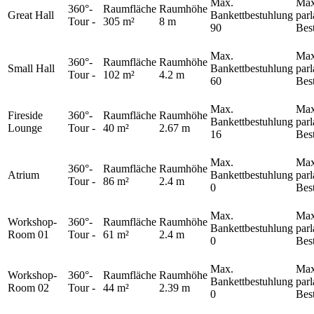
Max.
Max
360°-
Raumfläche
Raumhöhe
Great Hall
Bankettbestuhlung
par
Tour
-
305 m²
8 m
90
Bes
Max.
Max
360°-
Raumfläche
Raumhöhe
Small Hall
Bankettbestuhlung
par
Tour
-
102 m²
4.2 m
60
Bes
Max.
Max
Fireside
360°-
Raumfläche
Raumhöhe
Bankettbestuhlung
par
Lounge
Tour
-
40 m²
2.67 m
16
Bes
Max.
Max
360°-
Raumfläche
Raumhöhe
Atrium
Bankettbestuhlung
par
Tour
-
86 m²
2.4 m
0
Bes
Max.
Max
Workshop-
360°-
Raumfläche
Raumhöhe
Bankettbestuhlung
par
Room 01
Tour
-
61 m²
2.4 m
0
Bes
Max.
Max
Workshop-
360°-
Raumfläche
Raumhöhe
Bankettbestuhlung
par
Room 02
Tour
-
44 m²
2.39 m
0
Bes