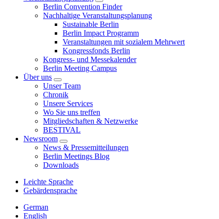
Berlin Convention Finder
Nachhaltige Veranstaltungsplanung
Sustainable Berlin
Berlin Impact Programm
Veranstaltungen mit sozialem Mehrwert
Kongressfonds Berlin
Kongress- und Messekalender
Berlin Meeting Campus
Über uns
Unser Team
Chronik
Unsere Services
Wo Sie uns treffen
Mitgliedschaften & Netzwerke
BESTIVAL
Newsroom
News & Pressemitteilungen
Berlin Meetings Blog
Downloads
Leichte Sprache
Gebärdensprache
German
English