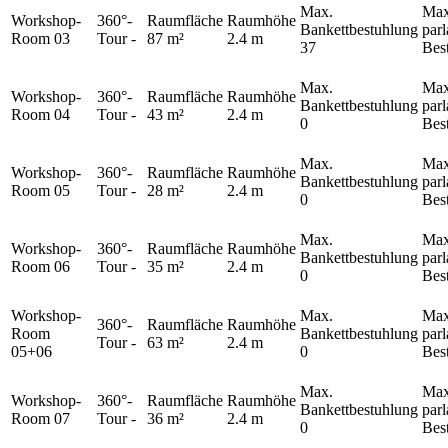
Max.
Max
Workshop-
360°-
Raumfläche
Raumhöhe
Bankettbestuhlung
par
Room 03
Tour
-
87 m²
2.4 m
37
Bes
Max.
Max
Workshop-
360°-
Raumfläche
Raumhöhe
Bankettbestuhlung
par
Room 04
Tour
-
43 m²
2.4 m
0
Bes
Max.
Max
Workshop-
360°-
Raumfläche
Raumhöhe
Bankettbestuhlung
par
Room 05
Tour
-
28 m²
2.4 m
0
Bes
Max.
Max
Workshop-
360°-
Raumfläche
Raumhöhe
Bankettbestuhlung
par
Room 06
Tour
-
35 m²
2.4 m
0
Bes
Workshop-
Max.
Max
360°-
Raumfläche
Raumhöhe
Room
Bankettbestuhlung
par
Tour
-
63 m²
2.4 m
05+06
0
Bes
Max.
Max
Workshop-
360°-
Raumfläche
Raumhöhe
Bankettbestuhlung
par
Room 07
Tour
-
36 m²
2.4 m
0
Bes