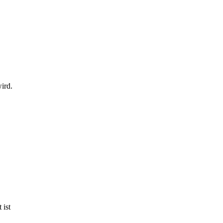
ird.
 ist