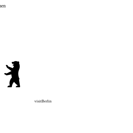
hen
visitBerlin