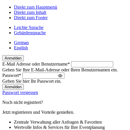
Direkt zum Hauptmenü
Direkt zum Inhalt
Direkt zum Footer
Leichte Sprache
Gebärdensprache
German
English
Anmelden
E-Mail Adresse oder Benutzername
*
Willkommen
Geben Sie Ihre E-Mail-Adresse oder Ihren Benutzernamen ein.
zurück!
Passwort
*
Bitte
Geben Sie hier Ihr Passwort ein.
melden
Sie
Passwort vergessen
sich
an
Noch nicht registriert?
Jetzt registrieren und Vorteile genießen.
Zentrale Verwaltung aller Anfragen & Favoriten
Wertvolle Infos & Services für Ihre Eventplanung