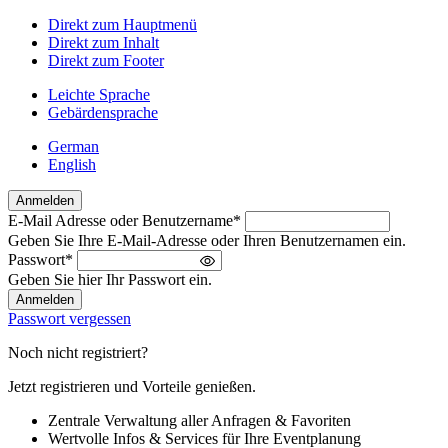
Direkt zum Hauptmenü
Direkt zum Inhalt
Direkt zum Footer
Leichte Sprache
Gebärdensprache
German
English
Anmelden
E-Mail Adresse oder Benutzername
*
Willkommen
Geben Sie Ihre E-Mail-Adresse oder Ihren Benutzernamen ein.
zurück!
Passwort
*
Bitte
Geben Sie hier Ihr Passwort ein.
melden
Sie
Passwort vergessen
sich
an
Noch nicht registriert?
Jetzt registrieren und Vorteile genießen.
Zentrale Verwaltung aller Anfragen & Favoriten
Wertvolle Infos & Services für Ihre Eventplanung