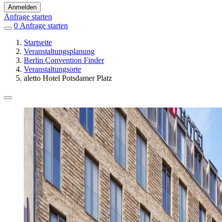
Anmelden
Anfrage starten
0
Einträge
Anfrage starten
in
Startseite
Favoriten
Veranstaltungsplanung
Berlin Convention Finder
Veranstaltungsorte
aletto Hotel Potsdamer Platz