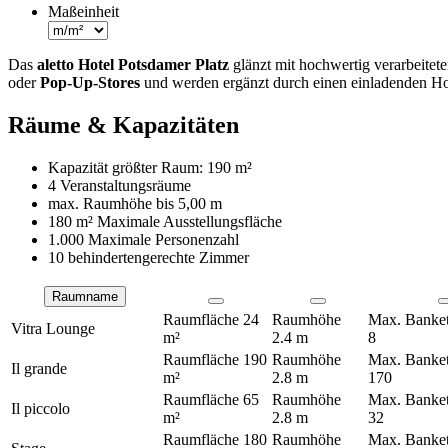
Maßeinheit
Das
aletto Hotel Potsdamer Platz
glänzt mit hochwertig verarbeite
oder
Pop-Up-Stores
und werden ergänzt durch einen einladenden Hote
Räume & Kapazitäten
Kapazität größter Raum:
190 m²
4 Veranstaltungsräume
max. Raumhöhe bis
5,00 m
180 m²
Maximale Ausstellungsfläche
1.000 Maximale Personenzahl
10 behindertengerechte Zimmer
Raumname
Räume
Raumfläche
24
Raumhöhe
Max. Banket
Vitra Lounge
m²
2.4 m
8
Raumfläche
190
Raumhöhe
Max. Banket
Il grande
m²
2.8 m
170
Raumfläche
65
Raumhöhe
Max. Banket
Il piccolo
m²
2.8 m
32
Raumfläche
180
Raumhöhe
Max. Banket