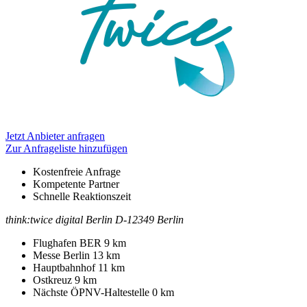
Jetzt Anbieter anfragen
Zur Anfrageliste hinzufügen
Kostenfreie Anfrage
Kompetente Partner
Schnelle Reaktionszeit
think:twice digital
Berlin
D-12349 Berlin
Kontakt
Adresse
Flughafen BER
9 km
Messe Berlin
13 km
Hauptbahnhof
11 km
Ostkreuz
9 km
Nächste ÖPNV-Haltestelle
0 km