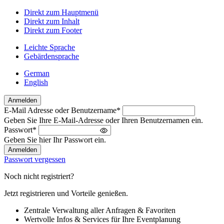
Direkt zum Hauptmenü
Direkt zum Inhalt
Direkt zum Footer
Leichte Sprache
Gebärdensprache
German
English
Anmelden
E-Mail Adresse oder Benutzername
*
Willkommen
Geben Sie Ihre E-Mail-Adresse oder Ihren Benutzernamen ein.
zurück!
Passwort
*
Bitte
Geben Sie hier Ihr Passwort ein.
melden
Sie
Passwort vergessen
sich
an
Noch nicht registriert?
Jetzt registrieren und Vorteile genießen.
Zentrale Verwaltung aller Anfragen & Favoriten
Wertvolle Infos & Services für Ihre Eventplanung