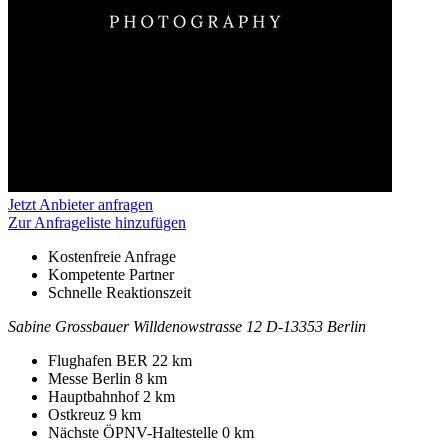
Jetzt Anbieter anfragen
Zur Anfrageliste hinzufügen
Kostenfreie Anfrage
Kompetente Partner
Schnelle Reaktionszeit
Sabine Grossbauer
Willdenowstrasse 12
D-13353 Berlin
Kontakt
Adresse
Flughafen BER
22 km
Messe Berlin
8 km
Hauptbahnhof
2 km
Ostkreuz
9 km
Nächste ÖPNV-Haltestelle
0 km