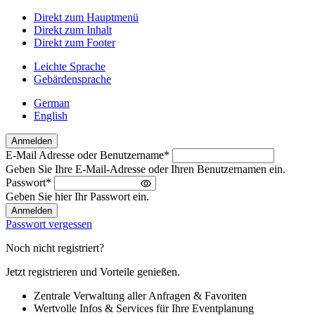
Direkt zum Hauptmenü
Direkt zum Inhalt
Direkt zum Footer
Leichte Sprache
Gebärdensprache
German
English
Anmelden
E-Mail Adresse oder Benutzername
*
Willkommen
Geben Sie Ihre E-Mail-Adresse oder Ihren Benutzernamen ein.
zurück!
Passwort
*
Bitte
Geben Sie hier Ihr Passwort ein.
melden
Sie
Passwort vergessen
sich
an
Noch nicht registriert?
Jetzt registrieren und Vorteile genießen.
Zentrale Verwaltung aller Anfragen & Favoriten
Wertvolle Infos & Services für Ihre Eventplanung