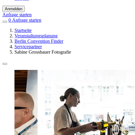
Anmelden
Anfrage starten
0
Einträge
Anfrage starten
in
Startseite
Favoriten
Veranstaltungsplanung
Berlin Convention Finder
Servicepartner
Sabine Grossbauer Fotografie