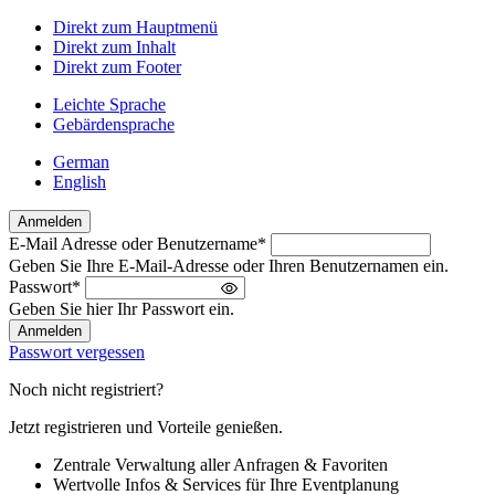
Direkt zum Hauptmenü
Direkt zum Inhalt
Direkt zum Footer
Leichte Sprache
Gebärdensprache
German
English
Anmelden
E-Mail Adresse oder Benutzername
*
Willkommen
Geben Sie Ihre E-Mail-Adresse oder Ihren Benutzernamen ein.
zurück!
Passwort
*
Bitte
Geben Sie hier Ihr Passwort ein.
melden
Sie
Passwort vergessen
sich
an
Noch nicht registriert?
Jetzt registrieren und Vorteile genießen.
Zentrale Verwaltung aller Anfragen & Favoriten
Wertvolle Infos & Services für Ihre Eventplanung