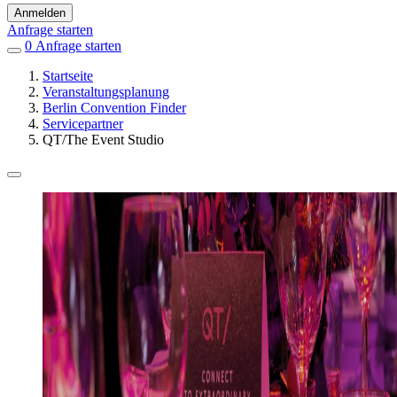
Anmelden
Anfrage starten
0
Einträge
Anfrage starten
in
Startseite
Favoriten
Veranstaltungsplanung
Berlin Convention Finder
Servicepartner
QT/The Event Studio