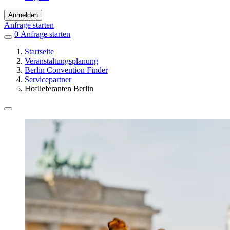
Anmelden
Anfrage starten
0
Einträge
Anfrage starten
in
Startseite
Favoriten
Veranstaltungsplanung
Berlin Convention Finder
Servicepartner
Hoflieferanten Berlin