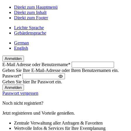
Direkt zum Hauptmenü
Direkt zum Inhalt
Direkt zum Footer
Leichte Sprache
Gebärdensprache
German
English
Anmelden
E-Mail Adresse oder Benutzername
*
Willkommen
Geben Sie Ihre E-Mail-Adresse oder Ihren Benutzernamen ein.
zurück!
Passwort
*
Bitte
Geben Sie hier Ihr Passwort ein.
melden
Sie
Passwort vergessen
sich
an
Noch nicht registriert?
Jetzt registrieren und Vorteile genießen.
Zentrale Verwaltung aller Anfragen & Favoriten
Wertvolle Infos & Services für Ihre Eventplanung