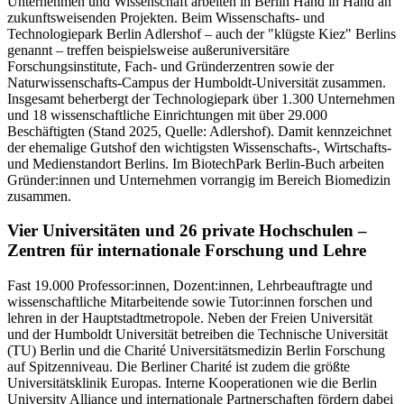
Unternehmen und Wissenschaft arbeiten in Berlin Hand in Hand an
zukunftsweisenden Projekten. Beim Wissenschafts- und
Technologiepark Berlin Adlershof – auch der "klügste Kiez" Berlins
genannt – treffen beispielsweise außeruniversitäre
Forschungsinstitute, Fach- und Gründerzentren sowie der
Naturwissenschafts-Campus der Humboldt-Universität zusammen.
Insgesamt beherbergt der Technologiepark über 1.300 Unternehmen
und 18 wissenschaftliche Einrichtungen mit über 29.000
Beschäftigten (Stand 2025, Quelle: Adlershof). Damit kennzeichnet
der ehemalige Gutshof den wichtigsten Wissenschafts-, Wirtschafts-
und Medienstandort Berlins. Im BiotechPark Berlin-Buch arbeiten
Gründer:innen und Unternehmen vorrangig im Bereich Biomedizin
zusammen.
Vier Universitäten und 26 private Hochschulen –
Zentren für internationale Forschung und Lehre
Fast 19.000 Professor:innen, Dozent:innen, Lehrbeauftragte und
wissenschaftliche Mitarbeitende sowie Tutor:innen forschen und
lehren in der Hauptstadtmetropole. Neben der Freien Universität
und der Humboldt Universität betreiben die Technische Universität
(TU) Berlin und die Charité Universitätsmedizin Berlin Forschung
auf Spitzenniveau. Die Berliner Charité ist zudem die größte
Universitätsklinik Europas. Interne Kooperationen wie die Berlin
University Alliance und internationale Partnerschaften fördern dabei