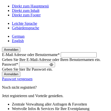
Direkt zum Hauptmenü
Direkt zum Inhalt
Direkt zum Footer
Leichte Sprache
Gebärdensprache
German
English
Anmelden
E-Mail Adresse oder Benutzername
*
Willkommen
Geben Sie Ihre E-Mail-Adresse oder Ihren Benutzernamen ein.
zurück!
Passwort
*
Bitte
Geben Sie hier Ihr Passwort ein.
melden
Sie
Passwort vergessen
sich
an
Noch nicht registriert?
Jetzt registrieren und Vorteile genießen.
Zentrale Verwaltung aller Anfragen & Favoriten
Wertvolle Infos & Services für Ihre Eventplanung