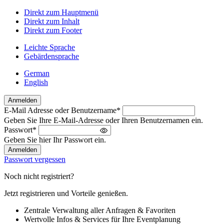
Direkt zum Hauptmenü
Direkt zum Inhalt
Direkt zum Footer
Leichte Sprache
Gebärdensprache
German
English
Anmelden
E-Mail Adresse oder Benutzername
*
Willkommen
Geben Sie Ihre E-Mail-Adresse oder Ihren Benutzernamen ein.
zurück!
Passwort
*
Bitte
Geben Sie hier Ihr Passwort ein.
melden
Sie
Passwort vergessen
sich
an
Noch nicht registriert?
Jetzt registrieren und Vorteile genießen.
Zentrale Verwaltung aller Anfragen & Favoriten
Wertvolle Infos & Services für Ihre Eventplanung