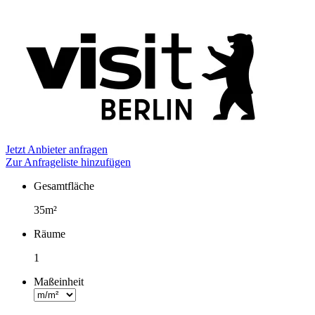
Jetzt Anbieter anfragen
Zur Anfrageliste hinzufügen
Gesamtfläche
Fakten
35m²
Räume
1
Maßeinheit