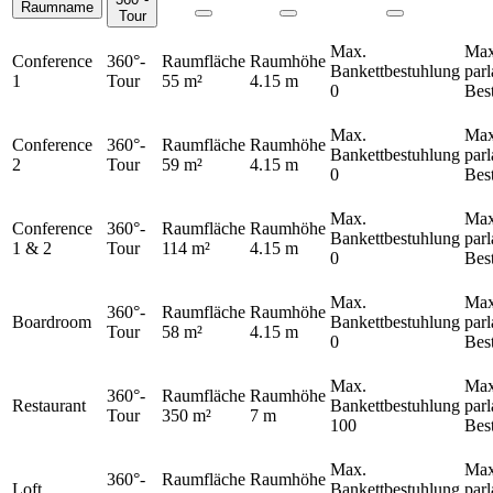
Raumname
Räume
Tour
Max.
Max
Conference
360°-
Raumfläche
Raumhöhe
Bankettbestuhlung
par
1
Tour
55 m²
4.15 m
0
Bes
Max.
Max
Conference
360°-
Raumfläche
Raumhöhe
Bankettbestuhlung
par
2
Tour
59 m²
4.15 m
0
Bes
Max.
Max
Conference
360°-
Raumfläche
Raumhöhe
Bankettbestuhlung
par
1 & 2
Tour
114 m²
4.15 m
0
Bes
Max.
Max
360°-
Raumfläche
Raumhöhe
Boardroom
Bankettbestuhlung
par
Tour
58 m²
4.15 m
0
Bes
Max.
Max
360°-
Raumfläche
Raumhöhe
Restaurant
Bankettbestuhlung
par
Tour
350 m²
7 m
100
Bes
Max.
Max
360°-
Raumfläche
Raumhöhe
Loft
Bankettbestuhlung
par