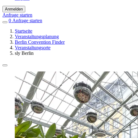
Anmelden
Anfrage starten
0
Einträge
Anfrage starten
in
Startseite
Favoriten
Veranstaltungsplanung
Berlin Convention Finder
Veranstaltungsorte
sly Berlin