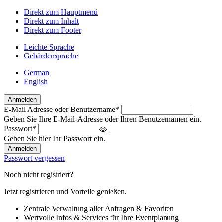
Direkt zum Hauptmenü
Direkt zum Inhalt
Direkt zum Footer
Leichte Sprache
Gebärdensprache
German
English
Anmelden
E-Mail Adresse oder Benutzername
*
Willkommen
Geben Sie Ihre E-Mail-Adresse oder Ihren Benutzernamen ein.
zurück!
Passwort
*
Bitte
Geben Sie hier Ihr Passwort ein.
melden
Sie
Passwort vergessen
sich
an
Noch nicht registriert?
Jetzt registrieren und Vorteile genießen.
Zentrale Verwaltung aller Anfragen & Favoriten
Wertvolle Infos & Services für Ihre Eventplanung