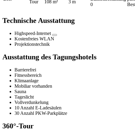
Tour
108 m²
3 m
0
Bes
Technische Ausstattung
Highspeed-Internet
Kostenfreies WLAN
Projektionstechnik
Ausstattung des Tagungshotels
Barrierefrei
Fitnessbereich
Klimaanlage
Mobiliar vorhanden
Sauna
Tageslicht
Vollverdunkelung
10 Anzahl E-Ladesäulen
30 Anzahl PKW-Parkplätze
360°-Tour