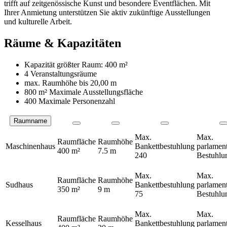
trifft auf zeitgenössische Kunst und besondere Eventflächen. Mit
Ihrer Anmietung unterstützen Sie aktiv zukünftige Ausstellungen
und kulturelle Arbeit.
Räume & Kapazitäten
Kapazität größter Raum:
400 m²
4 Veranstaltungsräume
max. Raumhöhe bis
20,00 m
800 m²
Maximale Ausstellungsfläche
400 Maximale Personenzahl
Raumname
Räume
Max.
Max.
Raumfläche
Raumhöhe
Maschinenhaus
Bankettbestuhlung
parlament
400 m²
7.5 m
240
Bestuhl
Max.
Max.
Raumfläche
Raumhöhe
Sudhaus
Bankettbestuhlung
parlament
350 m²
9 m
75
Bestuhl
Max.
Max.
Raumfläche
Raumhöhe
Kesselhaus
Bankettbestuhlung
parlament