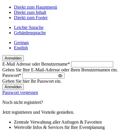
Direkt zum Hauptmenü
Direkt zum Inhalt
Direkt zum Footer
Leichte Sprache
Gebärdensprache
German
English
Anmelden
E-Mail Adresse oder Benutzername
*
Willkommen
Geben Sie Ihre E-Mail-Adresse oder Ihren Benutzernamen ein.
zurück!
Passwort
*
Bitte
Geben Sie hier Ihr Passwort ein.
melden
Sie
Passwort vergessen
sich
an
Noch nicht registriert?
Jetzt registrieren und Vorteile genießen.
Zentrale Verwaltung aller Anfragen & Favoriten
Wertvolle Infos & Services für Ihre Eventplanung