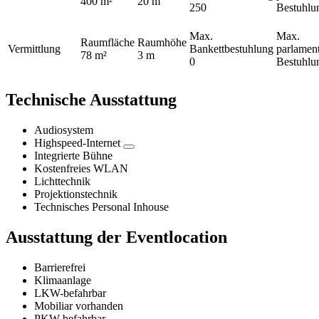
400 m²
20 m
250
Bestuhl
Max.
Max.
Raumfläche
Raumhöhe
Vermittlung
Bankettbestuhlung
parlament
78 m²
3 m
0
Bestuhl
Technische Ausstattung
Audiosystem
Highspeed-Internet
Integrierte Bühne
Kostenfreies WLAN
Lichttechnik
Projektionstechnik
Technisches Personal Inhouse
Ausstattung der Eventlocation
Barrierefrei
Klimaanlage
LKW-befahrbar
Mobiliar vorhanden
PKW-befahrbar