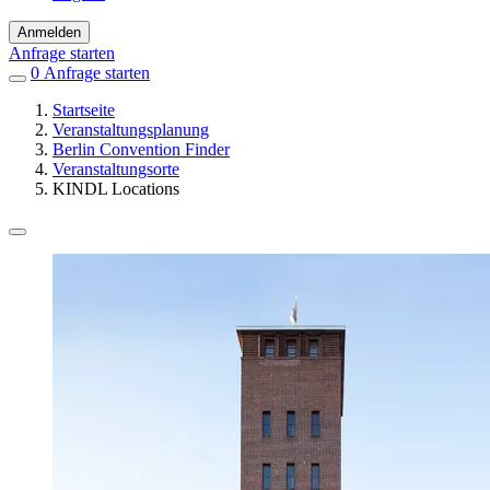
Anmelden
Anfrage starten
0
Einträge
Anfrage starten
in
Startseite
Favoriten
Veranstaltungsplanung
Berlin Convention Finder
Veranstaltungsorte
KINDL Locations