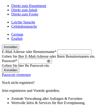
Direkt zum Hauptmenü
Direkt zum Inhalt
Direkt zum Footer
Leichte Sprache
Gebärdensprache
German
English
Anmelden
E-Mail Adresse oder Benutzername
*
Willkommen
Geben Sie Ihre E-Mail-Adresse oder Ihren Benutzernamen ein.
zurück!
Passwort
*
Bitte
Geben Sie hier Ihr Passwort ein.
melden
Sie
Passwort vergessen
sich
an
Noch nicht registriert?
Jetzt registrieren und Vorteile genießen.
Zentrale Verwaltung aller Anfragen & Favoriten
Wertvolle Infos & Services für Ihre Eventplanung