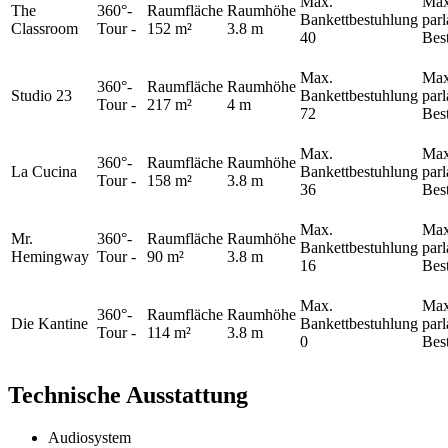
Max.
Max
The
360°-
Raumfläche
Raumhöhe
Bankettbestuhlung
par
Classroom
Tour
-
152 m²
3.8 m
40
Bes
Max.
Max
360°-
Raumfläche
Raumhöhe
Studio 23
Bankettbestuhlung
par
Tour
-
217 m²
4 m
72
Bes
Max.
Max
360°-
Raumfläche
Raumhöhe
La Cucina
Bankettbestuhlung
par
Tour
-
158 m²
3.8 m
36
Bes
Max.
Max
Mr.
360°-
Raumfläche
Raumhöhe
Bankettbestuhlung
par
Hemingway
Tour
-
90 m²
3.8 m
16
Bes
Max.
Max
360°-
Raumfläche
Raumhöhe
Die Kantine
Bankettbestuhlung
par
Tour
-
114 m²
3.8 m
0
Bes
Technische Ausstattung
Audiosystem