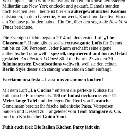
Vor einigen Jahren wurde die Fabrik von einem kunstinteressierten
Milliardär aus New York entdeckt und gekauft. Damals standen
noch Flächen leer – heute ist hier ein
außergewöhnlicher Kosmos
entstanden, in dem Gewerbe, Handwerk, Kunst und kreative Firmen
ein Zuhause gefunden haben. Ein Ort, über den sogar die
New York
Times
berichtete.
Die Eventgeschichte begann 2014 mit dem ersten Loft
„The
Classroom“
. Heute gibt es sechs
extravagante Lofts
für Events
mit bis zu 500 Personen. Jeder Raum erschafft seine eigene,
authentische Traumwelt –
speziell, inspirierend und bis ins Detail
gestaltet
.
Architectural Digest
zählt die Fabrik 23 zu den
20
fulminantesten Eventlocations weltweit
, weil sie den echten
Berlin Style
dieser sich ständig wandelnden Stadt einfängt.
Facciamo una festa – Lasst uns zusammen kochen!
Mit dem Loft
„La Cucina“
entsteht die perfekte Kulisse für
kulinarische Firmenevents:
190 m² Industriecharme
, eine
11
Meter lange Tafel
und der legendäre Herd von
Lacanche
.
Gemeinsam bereitet ihr frische italienische Pasta, Vorspeisen,
Saucen und Dessert zu – angeleitet vom Team
Mangiare & Co.
rund um Küchenchef
Guido Vinci
.
Fühlt euch frei: Die Italian Kitchen Party lädt ein