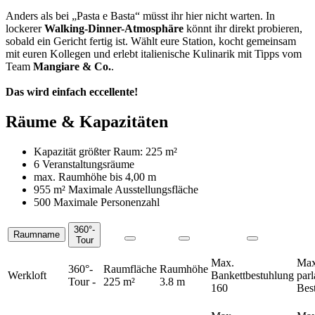
Anders als bei „Pasta e Basta“ müsst ihr hier nicht warten. In
lockerer
Walking-Dinner-Atmosphäre
könnt ihr direkt probieren,
sobald ein Gericht fertig ist. Wählt eure Station, kocht gemeinsam
mit euren Kollegen und erlebt italienische Kulinarik mit Tipps vom
Team
Mangiare & Co.
.
Das wird einfach eccellente!
Räume & Kapazitäten
Kapazität größter Raum:
225 m²
6 Veranstaltungsräume
max. Raumhöhe bis
4,00 m
955 m²
Maximale Ausstellungsfläche
500 Maximale Personenzahl
360°-
Raumname
Räume
Tour
Max.
Max
360°-
Raumfläche
Raumhöhe
Werkloft
Bankettbestuhlung
par
Tour
-
225 m²
3.8 m
160
Bes