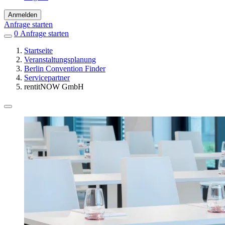
Anmelden
Anfrage starten
0
Einträge
Anfrage starten
in
Startseite
Favoriten
Veranstaltungsplanung
Berlin Convention Finder
Servicepartner
rentitNOW GmbH