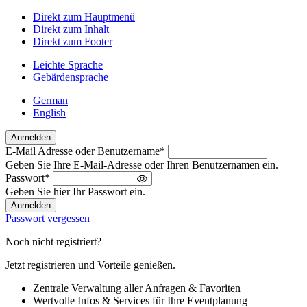
Direkt zum Hauptmenü
Direkt zum Inhalt
Direkt zum Footer
Leichte Sprache
Gebärdensprache
German
English
Anmelden
E-Mail Adresse oder Benutzername
*
Willkommen
Geben Sie Ihre E-Mail-Adresse oder Ihren Benutzernamen ein.
zurück!
Passwort
*
Bitte
Geben Sie hier Ihr Passwort ein.
melden
Sie
Passwort vergessen
sich
an
Noch nicht registriert?
Jetzt registrieren und Vorteile genießen.
Zentrale Verwaltung aller Anfragen & Favoriten
Wertvolle Infos & Services für Ihre Eventplanung