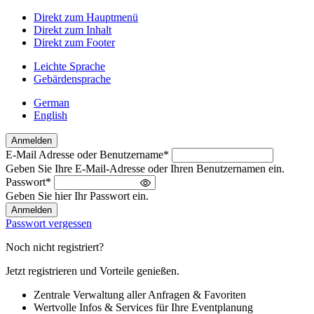
Direkt zum Hauptmenü
Direkt zum Inhalt
Direkt zum Footer
Leichte Sprache
Gebärdensprache
German
English
Anmelden
E-Mail Adresse oder Benutzername
*
Willkommen
Geben Sie Ihre E-Mail-Adresse oder Ihren Benutzernamen ein.
zurück!
Passwort
*
Bitte
Geben Sie hier Ihr Passwort ein.
melden
Sie
Passwort vergessen
sich
an
Noch nicht registriert?
Jetzt registrieren und Vorteile genießen.
Zentrale Verwaltung aller Anfragen & Favoriten
Wertvolle Infos & Services für Ihre Eventplanung