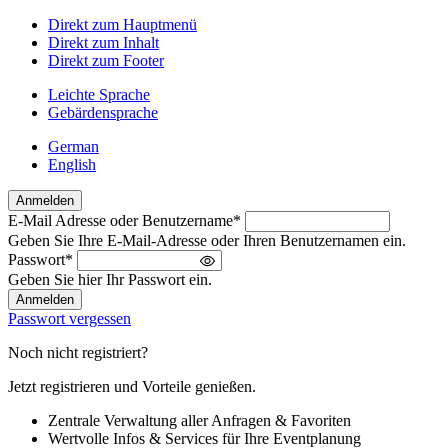
Direkt zum Hauptmenü
Direkt zum Inhalt
Direkt zum Footer
Leichte Sprache
Gebärdensprache
German
English
Anmelden
E-Mail Adresse oder Benutzername
*
Willkommen
Geben Sie Ihre E-Mail-Adresse oder Ihren Benutzernamen ein.
zurück!
Passwort
*
Bitte
Geben Sie hier Ihr Passwort ein.
melden
Sie
Passwort vergessen
sich
an
Noch nicht registriert?
Jetzt registrieren und Vorteile genießen.
Zentrale Verwaltung aller Anfragen & Favoriten
Wertvolle Infos & Services für Ihre Eventplanung