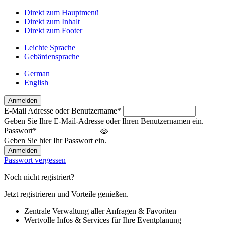
Direkt zum Hauptmenü
Direkt zum Inhalt
Direkt zum Footer
Leichte Sprache
Gebärdensprache
German
English
Anmelden
E-Mail Adresse oder Benutzername
*
Willkommen
Geben Sie Ihre E-Mail-Adresse oder Ihren Benutzernamen ein.
zurück!
Passwort
*
Bitte
Geben Sie hier Ihr Passwort ein.
melden
Sie
Passwort vergessen
sich
an
Noch nicht registriert?
Jetzt registrieren und Vorteile genießen.
Zentrale Verwaltung aller Anfragen & Favoriten
Wertvolle Infos & Services für Ihre Eventplanung