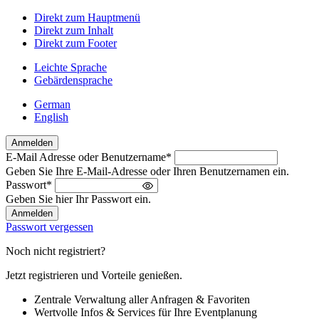
Direkt zum Hauptmenü
Direkt zum Inhalt
Direkt zum Footer
Leichte Sprache
Gebärdensprache
German
English
Anmelden
E-Mail Adresse oder Benutzername
*
Willkommen
Geben Sie Ihre E-Mail-Adresse oder Ihren Benutzernamen ein.
zurück!
Passwort
*
Bitte
Geben Sie hier Ihr Passwort ein.
melden
Sie
Passwort vergessen
sich
an
Noch nicht registriert?
Jetzt registrieren und Vorteile genießen.
Zentrale Verwaltung aller Anfragen & Favoriten
Wertvolle Infos & Services für Ihre Eventplanung