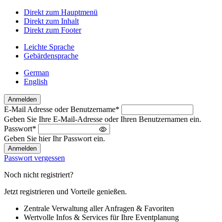
Direkt zum Hauptmenü
Direkt zum Inhalt
Direkt zum Footer
Leichte Sprache
Gebärdensprache
German
English
Anmelden
E-Mail Adresse oder Benutzername
*
Willkommen
Geben Sie Ihre E-Mail-Adresse oder Ihren Benutzernamen ein.
zurück!
Passwort
*
Bitte
Geben Sie hier Ihr Passwort ein.
melden
Sie
Passwort vergessen
sich
an
Noch nicht registriert?
Jetzt registrieren und Vorteile genießen.
Zentrale Verwaltung aller Anfragen & Favoriten
Wertvolle Infos & Services für Ihre Eventplanung