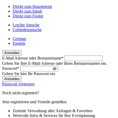
Direkt zum Hauptmenü
Direkt zum Inhalt
Direkt zum Footer
Leichte Sprache
Gebärdensprache
German
English
Anmelden
E-Mail Adresse oder Benutzername
*
Willkommen
Geben Sie Ihre E-Mail-Adresse oder Ihren Benutzernamen ein.
zurück!
Passwort
*
Bitte
Geben Sie hier Ihr Passwort ein.
melden
Sie
Passwort vergessen
sich
an
Noch nicht registriert?
Jetzt registrieren und Vorteile genießen.
Zentrale Verwaltung aller Anfragen & Favoriten
Wertvolle Infos & Services für Ihre Eventplanung