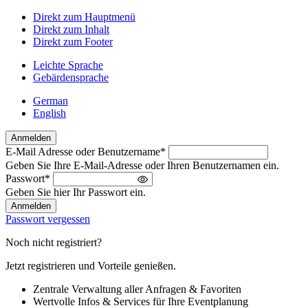
Direkt zum Hauptmenü
Direkt zum Inhalt
Direkt zum Footer
Leichte Sprache
Gebärdensprache
German
English
Anmelden
E-Mail Adresse oder Benutzername
*
Willkommen
Geben Sie Ihre E-Mail-Adresse oder Ihren Benutzernamen ein.
zurück!
Passwort
*
Bitte
Geben Sie hier Ihr Passwort ein.
melden
Sie
Passwort vergessen
sich
an
Noch nicht registriert?
Jetzt registrieren und Vorteile genießen.
Zentrale Verwaltung aller Anfragen & Favoriten
Wertvolle Infos & Services für Ihre Eventplanung