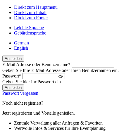
Direkt zum Hauptmenü
Direkt zum Inhalt
Direkt zum Footer
Leichte Sprache
Gebärdensprache
German
English
Anmelden
E-Mail Adresse oder Benutzername
*
Willkommen
Geben Sie Ihre E-Mail-Adresse oder Ihren Benutzernamen ein.
zurück!
Passwort
*
Bitte
Geben Sie hier Ihr Passwort ein.
melden
Sie
Passwort vergessen
sich
an
Noch nicht registriert?
Jetzt registrieren und Vorteile genießen.
Zentrale Verwaltung aller Anfragen & Favoriten
Wertvolle Infos & Services für Ihre Eventplanung