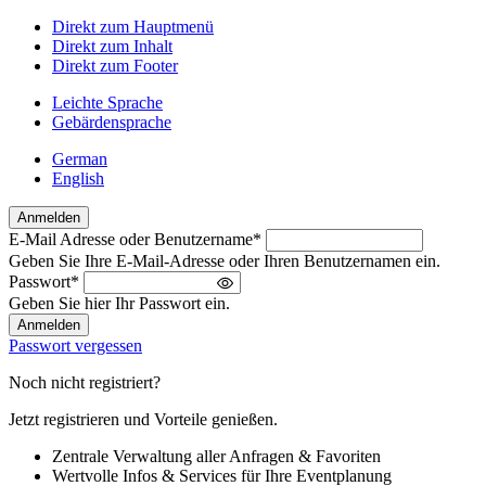
Direkt zum Hauptmenü
Direkt zum Inhalt
Direkt zum Footer
Leichte Sprache
Gebärdensprache
German
English
Anmelden
E-Mail Adresse oder Benutzername
*
Willkommen
Geben Sie Ihre E-Mail-Adresse oder Ihren Benutzernamen ein.
zurück!
Passwort
*
Bitte
Geben Sie hier Ihr Passwort ein.
melden
Sie
Passwort vergessen
sich
an
Noch nicht registriert?
Jetzt registrieren und Vorteile genießen.
Zentrale Verwaltung aller Anfragen & Favoriten
Wertvolle Infos & Services für Ihre Eventplanung