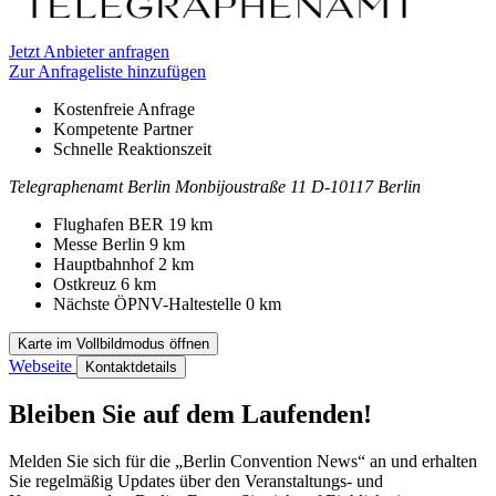
Jetzt Anbieter anfragen
Zur Anfrageliste hinzufügen
Kostenfreie Anfrage
Kompetente Partner
Schnelle Reaktionszeit
Telegraphenamt Berlin
Monbijoustraße 11
D-10117 Berlin
Kontakt
Adresse
Flughafen BER
19 km
Messe Berlin
9 km
Hauptbahnhof
2 km
Ostkreuz
6 km
Nächste ÖPNV-Haltestelle
0 km
Karte im Vollbildmodus öffnen
Webseite
Kontaktdetails
Bleiben Sie auf dem Laufenden!
Melden Sie sich für die „Berlin Convention News“ an und erhalten
Sie regelmäßig Updates über den Veranstaltungs- und