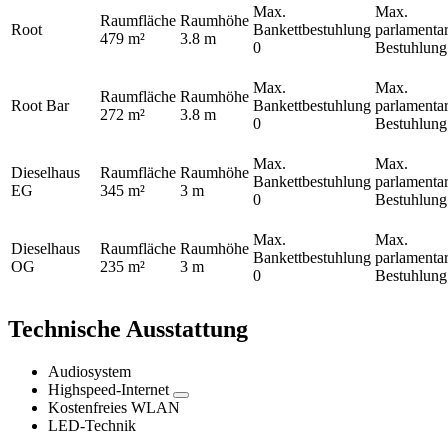
Max.
Max.
Raumfläche
Raumhöhe
Root
Bankettbestuhlung
parlamentar
479 m²
3.8 m
0
Bestuhlun
Max.
Max.
Raumfläche
Raumhöhe
Root Bar
Bankettbestuhlung
parlamentar
272 m²
3.8 m
0
Bestuhlun
Max.
Max.
Dieselhaus
Raumfläche
Raumhöhe
Bankettbestuhlung
parlamentar
EG
345 m²
3 m
0
Bestuhlun
Max.
Max.
Dieselhaus
Raumfläche
Raumhöhe
Bankettbestuhlung
parlamentar
OG
235 m²
3 m
0
Bestuhlun
Technische Ausstattung
Audiosystem
Highspeed-Internet
Kostenfreies WLAN
LED-Technik