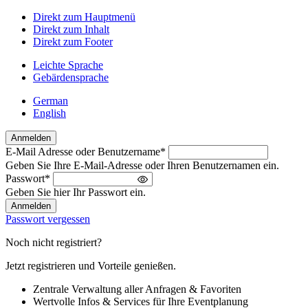
Direkt zum Hauptmenü
Direkt zum Inhalt
Direkt zum Footer
Leichte Sprache
Gebärdensprache
German
English
Anmelden
E-Mail Adresse oder Benutzername
*
Willkommen
Geben Sie Ihre E-Mail-Adresse oder Ihren Benutzernamen ein.
zurück!
Passwort
*
Bitte
Geben Sie hier Ihr Passwort ein.
melden
Sie
Passwort vergessen
sich
an
Noch nicht registriert?
Jetzt registrieren und Vorteile genießen.
Zentrale Verwaltung aller Anfragen & Favoriten
Wertvolle Infos & Services für Ihre Eventplanung