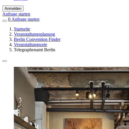
Anmelden
Anfrage starten
0
Einträge
Anfrage starten
in
Startseite
Favoriten
Veranstaltungsplanung
Berlin Convention Finder
Veranstaltungsorte
Telegraphenamt Berlin