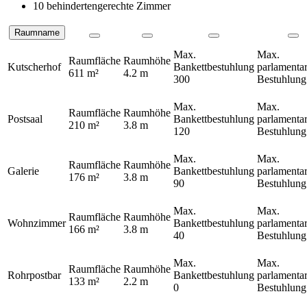
10 behindertengerechte Zimmer
Raumname
Räume
Max.
Max.
Raumfläche
Raumhöhe
Kutscherhof
Bankettbestuhlung
parlamentar
611 m²
4.2 m
300
Bestuhlun
Max.
Max.
Raumfläche
Raumhöhe
Postsaal
Bankettbestuhlung
parlamentar
210 m²
3.8 m
120
Bestuhlun
Max.
Max.
Raumfläche
Raumhöhe
Galerie
Bankettbestuhlung
parlamentar
176 m²
3.8 m
90
Bestuhlun
Max.
Max.
Raumfläche
Raumhöhe
Wohnzimmer
Bankettbestuhlung
parlamentar
166 m²
3.8 m
40
Bestuhlun
Max.
Max.
Raumfläche
Raumhöhe
Rohrpostbar
Bankettbestuhlung
parlamentar
133 m²
2.2 m
0
Bestuhlun