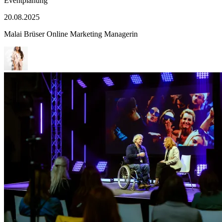
Kategorie
Eventplanung
Veröffentlicht
20.08.2025
am
Malai Brüser
Online Marketing Managerin