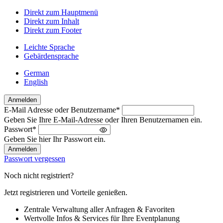
Direkt zum Hauptmenü
Direkt zum Inhalt
Direkt zum Footer
Leichte Sprache
Gebärdensprache
German
English
Anmelden
E-Mail Adresse oder Benutzername
*
Willkommen
Geben Sie Ihre E-Mail-Adresse oder Ihren Benutzernamen ein.
zurück!
Passwort
*
Bitte
Geben Sie hier Ihr Passwort ein.
melden
Sie
Passwort vergessen
sich
an
Noch nicht registriert?
Jetzt registrieren und Vorteile genießen.
Zentrale Verwaltung aller Anfragen & Favoriten
Wertvolle Infos & Services für Ihre Eventplanung