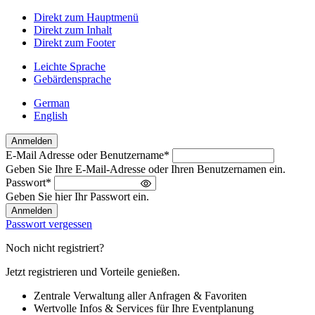
Direkt zum Hauptmenü
Direkt zum Inhalt
Direkt zum Footer
Leichte Sprache
Gebärdensprache
German
English
Anmelden
E-Mail Adresse oder Benutzername
*
Willkommen
Geben Sie Ihre E-Mail-Adresse oder Ihren Benutzernamen ein.
zurück!
Passwort
*
Bitte
Geben Sie hier Ihr Passwort ein.
melden
Sie
Passwort vergessen
sich
an
Noch nicht registriert?
Jetzt registrieren und Vorteile genießen.
Zentrale Verwaltung aller Anfragen & Favoriten
Wertvolle Infos & Services für Ihre Eventplanung