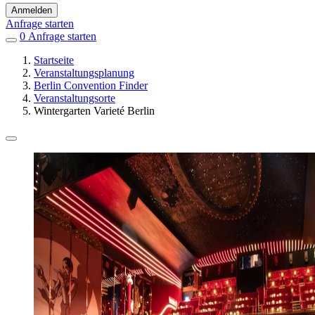
Anmelden
Anfrage starten
0
Einträge
Anfrage starten
in
Startseite
Favoriten
Veranstaltungsplanung
Berlin Convention Finder
Veranstaltungsorte
Wintergarten Varieté Berlin