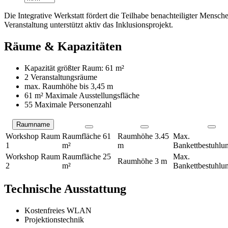
Die Integrative Werkstatt fördert die Teilhabe benachteiligter Mensc
Veranstaltung unterstützt aktiv das Inklusionsprojekt.
Räume & Kapazitäten
Kapazität größter Raum:
61 m²
2 Veranstaltungsräume
max. Raumhöhe bis
3,45 m
61 m²
Maximale Ausstellungsfläche
55 Maximale Personenzahl
Raumname
Räume
Workshop Raum
Raumfläche
61
Raumhöhe
3.45
Max.
1
m²
m
Bankettbestuhlu
Workshop Raum
Raumfläche
25
Max.
Raumhöhe
3 m
2
m²
Bankettbestuhlu
Technische Ausstattung
Kostenfreies WLAN
Projektionstechnik