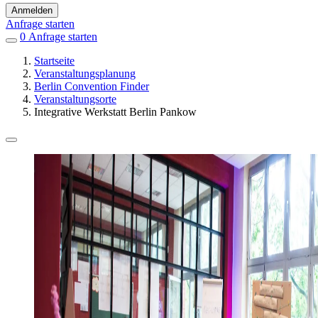
Anmelden
Anfrage starten
0
Einträge
Anfrage starten
in
Startseite
Favoriten
Veranstaltungsplanung
Berlin Convention Finder
Veranstaltungsorte
Integrative Werkstatt Berlin Pankow