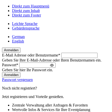
Direkt zum Hauptmenü
Direkt zum Inhalt
Direkt zum Footer
Leichte Sprache
Gebärdensprache
German
English
Anmelden
E-Mail Adresse oder Benutzername
*
Willkommen
Geben Sie Ihre E-Mail-Adresse oder Ihren Benutzernamen ein.
zurück!
Passwort
*
Bitte
Geben Sie hier Ihr Passwort ein.
melden
Sie
Passwort vergessen
sich
an
Noch nicht registriert?
Jetzt registrieren und Vorteile genießen.
Zentrale Verwaltung aller Anfragen & Favoriten
Wertvolle Infos & Services für Ihre Eventplanung