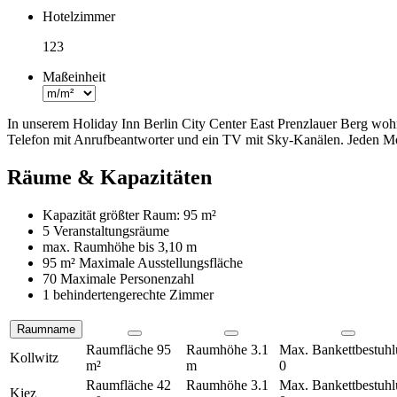
Hotelzimmer
123
Maßeinheit
In unserem Holiday Inn Berlin City Center East Prenzlauer Berg wo
Telefon mit Anrufbeantworter und ein TV mit Sky-Kanälen. Jeden Mor
Räume & Kapazitäten
Kapazität größter Raum:
95 m²
5 Veranstaltungsräume
max. Raumhöhe bis
3,10 m
95 m²
Maximale Ausstellungsfläche
70 Maximale Personenzahl
1 behindertengerechte Zimmer
Raumname
Räume
Raumfläche
95
Raumhöhe
3.1
Max. Bankettbestuh
Kollwitz
m²
m
0
Raumfläche
42
Raumhöhe
3.1
Max. Bankettbestuh
Kiez