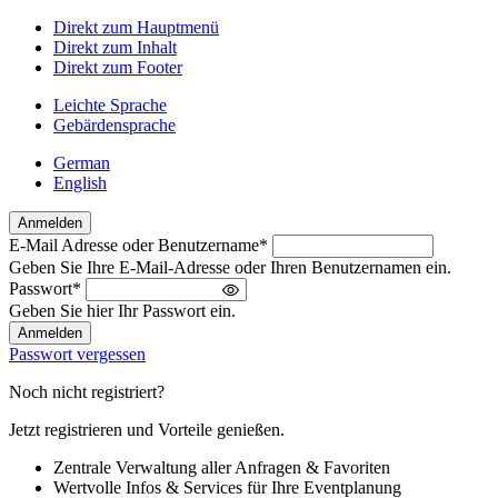
Direkt zum Hauptmenü
Direkt zum Inhalt
Direkt zum Footer
Leichte Sprache
Gebärdensprache
German
English
Anmelden
E-Mail Adresse oder Benutzername
*
Willkommen
Geben Sie Ihre E-Mail-Adresse oder Ihren Benutzernamen ein.
zurück!
Passwort
*
Bitte
Geben Sie hier Ihr Passwort ein.
melden
Sie
Passwort vergessen
sich
an
Noch nicht registriert?
Jetzt registrieren und Vorteile genießen.
Zentrale Verwaltung aller Anfragen & Favoriten
Wertvolle Infos & Services für Ihre Eventplanung