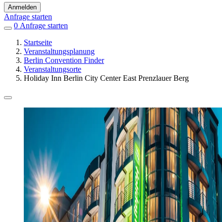
Anmelden
Anfrage starten
0
Einträge
Anfrage starten
in
Startseite
Favoriten
Veranstaltungsplanung
Berlin Convention Finder
Veranstaltungsorte
Holiday Inn Berlin City Center East Prenzlauer Berg