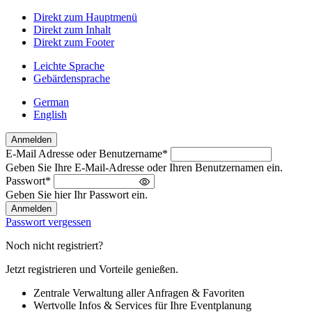
Direkt zum Hauptmenü
Direkt zum Inhalt
Direkt zum Footer
Leichte Sprache
Gebärdensprache
German
English
Anmelden
E-Mail Adresse oder Benutzername
*
Willkommen
Geben Sie Ihre E-Mail-Adresse oder Ihren Benutzernamen ein.
zurück!
Passwort
*
Bitte
Geben Sie hier Ihr Passwort ein.
melden
Sie
Passwort vergessen
sich
an
Noch nicht registriert?
Jetzt registrieren und Vorteile genießen.
Zentrale Verwaltung aller Anfragen & Favoriten
Wertvolle Infos & Services für Ihre Eventplanung