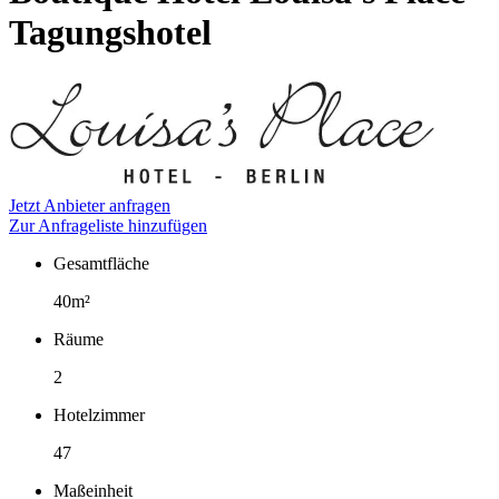
Tagungshotel
Jetzt Anbieter anfragen
Zur Anfrageliste hinzufügen
Gesamtfläche
Fakten
40m²
Räume
2
Hotelzimmer
47
Maßeinheit