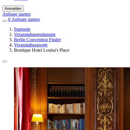
Anmelden
Anfrage starten
0
Einträge
Anfrage starten
in
Startseite
Favoriten
Veranstaltungsplanung
Berlin Convention Finder
Veranstaltungsorte
Boutique Hotel Louisa's Place