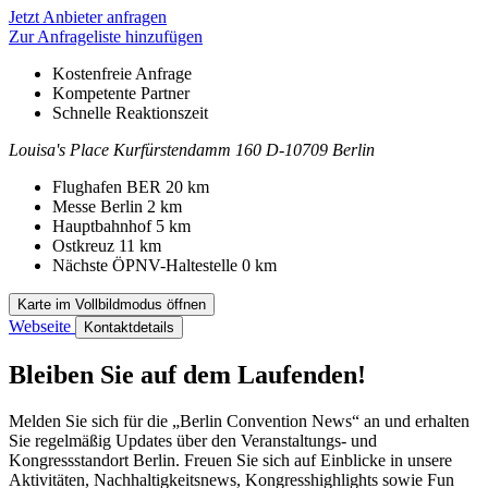
Jetzt Anbieter anfragen
Zur Anfrageliste hinzufügen
Kostenfreie Anfrage
Kompetente Partner
Schnelle Reaktionszeit
Louisa's Place
Kurfürstendamm 160
D-10709 Berlin
Kontakt
Adresse
Flughafen BER
20 km
Messe Berlin
2 km
Hauptbahnhof
5 km
Ostkreuz
11 km
Nächste ÖPNV-Haltestelle
0 km
Karte im Vollbildmodus öffnen
Webseite
Kontaktdetails
Bleiben Sie auf dem Laufenden!
Melden Sie sich für die „Berlin Convention News“ an und erhalten
Sie regelmäßig Updates über den Veranstaltungs- und
Kongressstandort Berlin. Freuen Sie sich auf Einblicke in unsere
Aktivitäten, Nachhaltigkeitsnews, Kongresshighlights sowie Fun