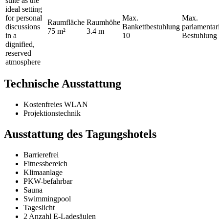
suite as the
ideal setting
for personal
Max.
Max.
Raumfläche
Raumhöhe
discussions
Bankettbestuhlung
parlamentar
75 m²
3.4 m
in a
10
Bestuhlung
dignified,
reserved
atmosphere
Technische Ausstattung
Kostenfreies WLAN
Projektionstechnik
Ausstattung des Tagungshotels
Barrierefrei
Fitnessbereich
Klimaanlage
PKW-befahrbar
Sauna
Swimmingpool
Tageslicht
2 Anzahl E-Ladesäulen