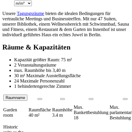
Unsere
Tagungsräume
bieten die idealen Bedingungen für
vertrauliche Meetings und Businesstreffen. Mit nur 47 Suiten,
unserer Bibliothek, einem Wellnessbereich mit Schwimmbad, Sauna
und Fitness, einem Restaurant & dem Garten im Innenhof ist unser
individuell geführtes Haus ein echtes Juwel in Berlin.
Räume & Kapazitäten
Kapazität größter Raum:
75 m²
2 Veranstaltungsräume
max. Raumhöhe bis
3,40 m
30 m²
Maximale Ausstellungsfläche
24 Maximale Personenzahl
1 behindertengerechte Zimmer
Raumname
Räume
Max.
Max.
Garden
Raumfläche
Raumhöhe
Bankettbestuhlung
parlamentar
room
40 m²
3.4 m
18
Bestuhlung
Historic