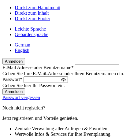
Direkt zum Hauptmenü
Direkt zum Inhalt
Direkt zum Footer
Leichte Sprache
Gebärdensprache
German
English
Anmelden
E-Mail Adresse oder Benutzername
*
Willkommen
Geben Sie Ihre E-Mail-Adresse oder Ihren Benutzernamen ein.
zurück!
Passwort
*
Bitte
Geben Sie hier Ihr Passwort ein.
melden
Sie
Passwort vergessen
sich
an
Noch nicht registriert?
Jetzt registrieren und Vorteile genießen.
Zentrale Verwaltung aller Anfragen & Favoriten
Wertvolle Infos & Services für Ihre Eventplanung