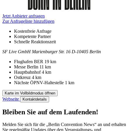
Jetzt Anbieter anfragen
Zur Anfrageliste hinzufügen
Kostenfreie Anfrage
Kompetente Partner
Schnelle Reaktionszeit
SF Live GmbH
Marienburger Str. 16
D-10405 Berlin
Kontakt
Adresse
Flughafen BER
19 km
Messe Berlin
11 km
Hauptbahnhof
4 km
Ostkreuz
4 km
Nächste ÖPNV-Haltestelle
1 km
Karte im Vollbildmodus öffnen
Webseite
Kontaktdetails
Bleiben Sie auf dem Laufenden!
Melden Sie sich für die „Berlin Convention News“ an und erhalten
Sie regelmäßig Updates über den Veranstaltungs- und