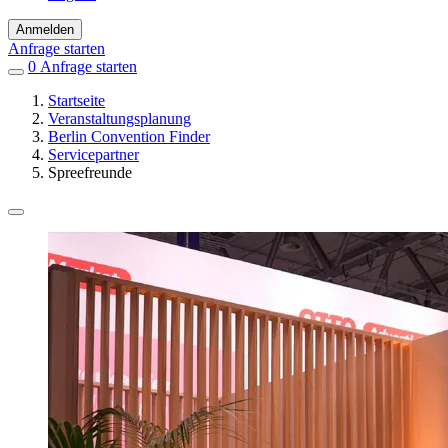
Anmelden
Anfrage starten
0
Einträge
Anfrage starten
in
Startseite
Favoriten
Veranstaltungsplanung
Berlin Convention Finder
Servicepartner
Spreefreunde