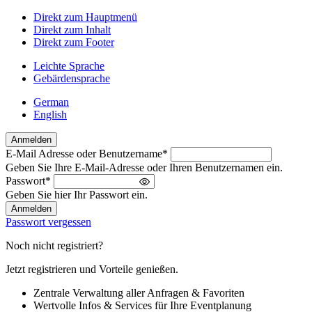
Direkt zum Hauptmenü
Direkt zum Inhalt
Direkt zum Footer
Leichte Sprache
Gebärdensprache
German
English
Anmelden
E-Mail Adresse oder Benutzername
*
Willkommen
Geben Sie Ihre E-Mail-Adresse oder Ihren Benutzernamen ein.
zurück!
Passwort
*
Bitte
Geben Sie hier Ihr Passwort ein.
melden
Sie
Passwort vergessen
sich
an
Noch nicht registriert?
Jetzt registrieren und Vorteile genießen.
Zentrale Verwaltung aller Anfragen & Favoriten
Wertvolle Infos & Services für Ihre Eventplanung