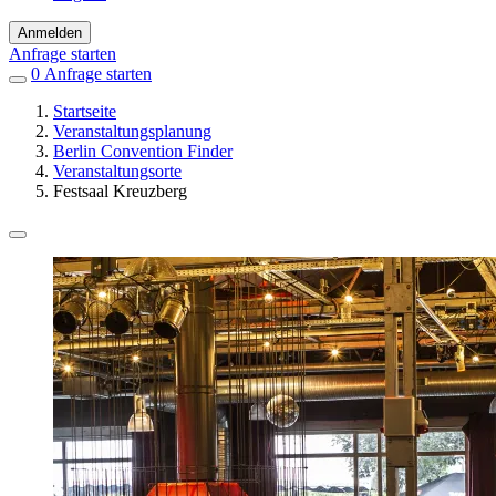
Anmelden
Anfrage starten
0
Einträge
Anfrage starten
in
Startseite
Favoriten
Veranstaltungsplanung
Berlin Convention Finder
Veranstaltungsorte
Festsaal Kreuzberg