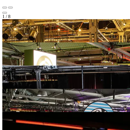
1
/
8