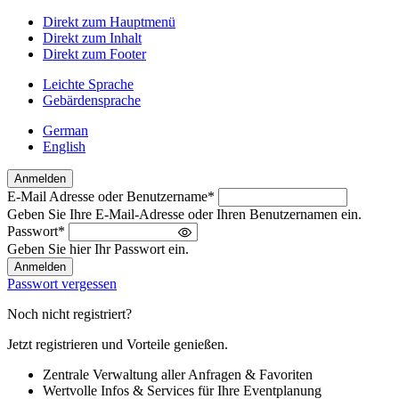
Direkt zum Hauptmenü
Direkt zum Inhalt
Direkt zum Footer
Leichte Sprache
Gebärdensprache
German
English
Anmelden
E-Mail Adresse oder Benutzername
*
Willkommen
Geben Sie Ihre E-Mail-Adresse oder Ihren Benutzernamen ein.
zurück!
Passwort
*
Bitte
Geben Sie hier Ihr Passwort ein.
melden
Sie
Passwort vergessen
sich
an
Noch nicht registriert?
Jetzt registrieren und Vorteile genießen.
Zentrale Verwaltung aller Anfragen & Favoriten
Wertvolle Infos & Services für Ihre Eventplanung