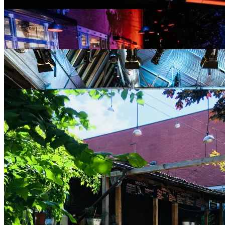
1
/
1