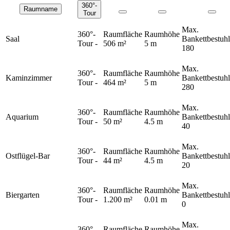
360°-
Raumname
Räume
Tour
Max.
360°-
Raumfläche
Raumhöhe
Saal
Bankettbestuh
Tour
-
506 m²
5 m
180
Max.
360°-
Raumfläche
Raumhöhe
Kaminzimmer
Bankettbestuh
Tour
-
464 m²
5 m
280
Max.
360°-
Raumfläche
Raumhöhe
Aquarium
Bankettbestuh
Tour
-
50 m²
4.5 m
40
Max.
360°-
Raumfläche
Raumhöhe
Ostflügel-Bar
Bankettbestuh
Tour
-
44 m²
4.5 m
20
Max.
360°-
Raumfläche
Raumhöhe
Biergarten
Bankettbestuh
Tour
-
1.200 m²
0.01 m
0
Max.
360°-
Raumfläche
Raumhöhe