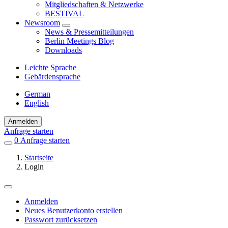
Mitgliedschaften & Netzwerke
BESTIVAL
Newsroom
News & Pressemitteilungen
Berlin Meetings Blog
Downloads
Leichte Sprache
Gebärdensprache
German
English
Anmelden
Anfrage starten
0
Einträge
Anfrage starten
in
Startseite
Favoriten
Login
Anmelden
Neues Benutzerkonto erstellen
Primäre
Passwort zurücksetzen
Reiter