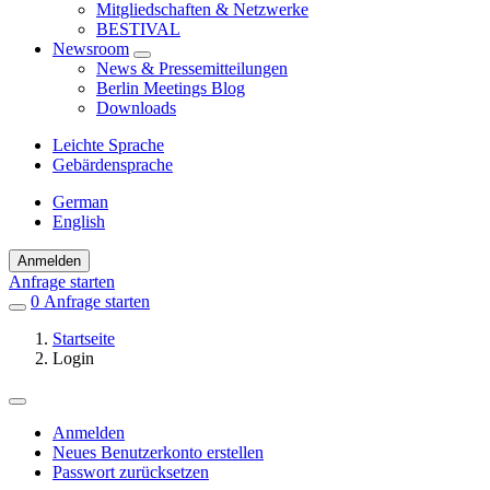
Mitgliedschaften & Netzwerke
BESTIVAL
Newsroom
News & Pressemitteilungen
Berlin Meetings Blog
Downloads
Leichte Sprache
Gebärdensprache
German
English
Anmelden
Anfrage starten
0
Einträge
Anfrage starten
in
Startseite
Favoriten
Login
Anmelden
Neues Benutzerkonto erstellen
Primäre
Passwort zurücksetzen
Reiter