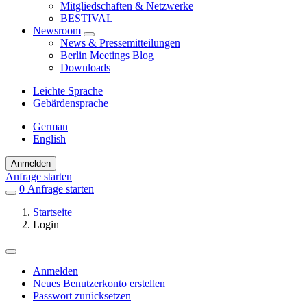
Mitgliedschaften & Netzwerke
BESTIVAL
Newsroom
News & Pressemitteilungen
Berlin Meetings Blog
Downloads
Leichte Sprache
Gebärdensprache
German
English
Anmelden
Anfrage starten
0
Einträge
Anfrage starten
in
Startseite
Favoriten
Login
Anmelden
Neues Benutzerkonto erstellen
Primäre
Passwort zurücksetzen
Reiter